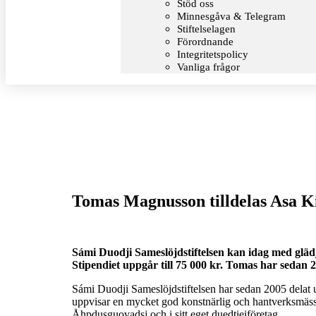
Stöd oss
Minnesgåva & Telegram
Stiftelselagen
Förordnande
Integritetspolicy
Vanliga frågor
Tomas Magnusson tilldelas Asa Ki
Sámi Duodji Sameslöjdstiftelsen kan idag med gläd
Stipendiet uppgår till 75 000 kr. Tomas har sedan 20
Sámi Duodji Sameslöjdstiftelsen har sedan 2005 delat ut
uppvisar en mycket god konstnärlig och hantverksmässi
Åhpdusguovadsj och i sitt eget duedtieiföretag.