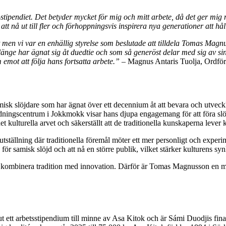
-stipendiet. Det betyder mycket för mig och mitt arbete, då det ger mig 
t nå ut till fler och förhoppningsvis inspirera nya generationer att håll
men vi var en enhällig styrelse som beslutade att tilldela Tomas Magnu
så länge har ägnat sig åt duedtie och som så generöst delar med sig av 
emot att följa hans fortsatta arbete.”
– Magnus Antaris Tuolja, Ordfö
k slöjdare som har ägnat över ett decennium åt att bevara och utveckl
dningscentrum i Jokkmokk visar hans djupa engagemang för att föra slöj
et kulturella arvet och säkerställt att de traditionella kunskaperna lever 
utställning där traditionella föremål möter ett mer personligt och exper
 för samisk slöjd och att nå en större publik, vilket stärker kulturens sy
tt kombinera tradition med innovation. Därför är Tomas Magnusson en m
 ett arbetsstipendium till minne av Asa Kitok och är Sámi Duodjis finas