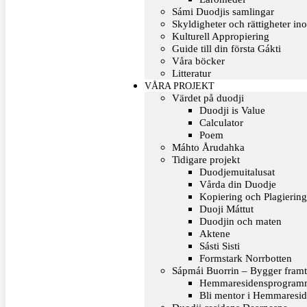
Sámi Duodjis samlingar
Skyldigheter och rättigheter in
Kulturell Appropiering
Guide till din första Gákti
Våra böcker
Litteratur
VÅRA PROJEKT
Värdet på duodji​
Duodji is Value
Calculator
Poem
Máhto Årudahka
Tidigare projekt
Duodjemuitalusat
Vårda din Duodje
Kopiering och Plagierin
Duoji Máttut
Duodjin och maten
Aktene
Sásti Sisti
Formstark Norrbotten
Sápmái Buorrin – Bygger framt
Hemmaresidensprogrammet
Bli mentor i Hemmaresi