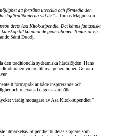
möjlighet att fortsätta utveckla och förmedla den
a slöjdtraditionerna vid liv.
”
– Tomas Magnusson
sson årets Asa Kitok-stipendie. Det känns fantastiskt
sin kunskap till kommande generationer. Tomas är en
rande Sámi Duodji
a den traditionella sydsamiska hårdslöjden. Hans
dtraditionen vidare till nya generationer. Genom
kvar.
imentellt formspråk är både inspirerande och
nlighet och relevans i dagens samhälle.
ycket värdig mottagare av Asa Kitok-stipendiet.”
te utmärkelse. Stipendiet tilldelas slöjdare som