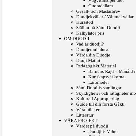
Vägvisarstipendiet
Guoradallam
Gesäll- och Mästarbrev
Duodjekvällar / Vätnoekvällar
Kursstöd
Ställ ut på Sámi Duodji
Kalkylator pris
OM DUODJI
Vad är duodji?
Duodjemuitalusat
Vårda din Duodje
Duoji Máttut
Pedagogiskt Material
Barnens Rajd – Mánáid r
Kunskapsväskorna
Läromedel
Sámi Duodjis samlingar
Skyldigheter och rättigheter in
Kulturell Appropiering
Guide till din första Gákti
Våra böcker
Litteratur
VÅRA PROJEKT
Värdet på duodji​
Duodji is Value