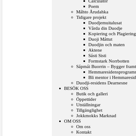
Calculator
Poem
Máhto Årudahka
Tidigare projekt
Duodjemuitalusat
Vårda din Duodje
Kopiering och Plagierin
Duoji Máttut
Duodjin och maten
Aktene
Sásti Sisti
Formstark Norrbotten
Sápmái Buorrin – Bygger framt
Hemmaresidensprogrammet
Bli mentor i Hemmaresi
Duodji-residens Dearnesne
BESÖK OSS
Butik och galleri
Öppettider
Utställningar
Tillgänglighet
Jokkmokks Marknad
OM OSS
Om oss
Kontakt