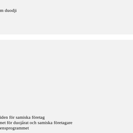
om duodji
g
iden för samiska företag
 för duojárat och samiska företagare​
densprogrammet