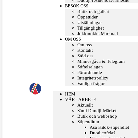
Duodji-residens Dearnesne
BESÖK OSS
Butik och galleri
Öppettider
Utställningar
Tillgänglighet
Jokkmokks Marknad
OM OSS
Om oss
Kontakt
Stöd oss
Minnesgåva & Telegram
Stiftelselagen
Förordnande
Integritetspolicy
Vanliga frågor
HEM
VÅRT ARBETE
Aktuellt
Sámi Duodji-Märket
Butik och webbshop
Stipendium
Asa Kitok-stipendiet
Duodjeofelaš