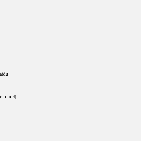
áidu
om duodji