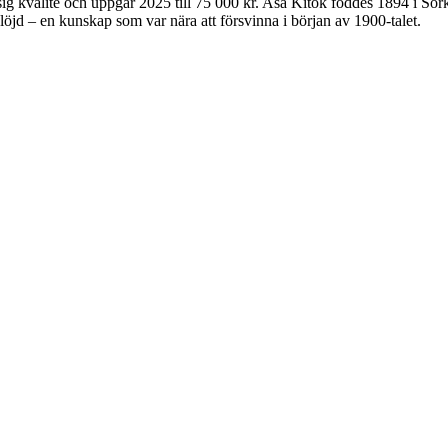
g kvalité och uppgår 2025 till 75 000 kr. Asa Kitok föddes 1894 i Sör
slöjd – en kunskap som var nära att försvinna i början av 1900-talet.