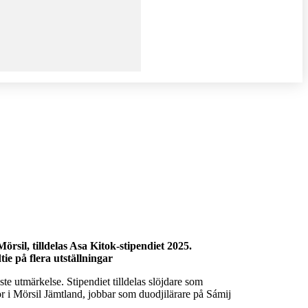
sil, tilldelas Asa Kitok-stipendiet 2025.
ie på flera utställningar
te utmärkelse. Stipendiet tilldelas slöjdare som
r i Mörsil Jämtland, jobbar som duodjilärare på Sámij