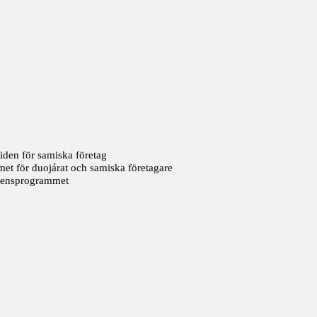
g
iden för samiska företag
 för duojárat och samiska företagare​
densprogrammet