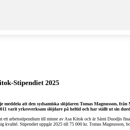
tok-Stipendiet 2025
je meddela att den sydsamiska slöjdaren Tomas Magnusson, från Mör
11 varit yrkesverksam slöjdare på heltid och har ställt ut sin duedt
 ett arbetsstipendium till minne av Asa Kitok och är Sámi Duodjis finas
g kvalité. Stipendiet uppgår 2025 till 75 000 kr. Tomas Magnusson, bo