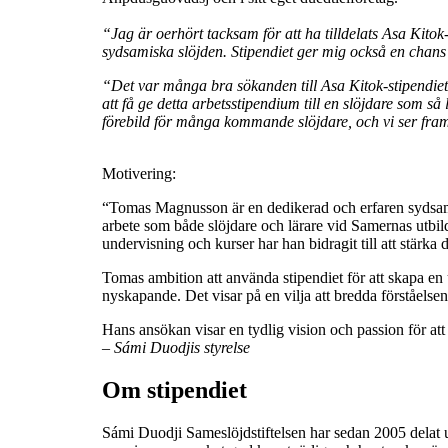
“
Jag är oerhört tacksam för att ha tilldelats Asa Kitok
sydsamiska slöjden. Stipendiet ger mig också en chans at
“Det var många bra sökanden till Asa Kitok-stipendiet 
att få ge detta arbetsstipendium till en slöjdare som 
förebild för många kommande slöjdare, och vi ser fram 
Motivering:
“Tomas Magnusson är en dedikerad och erfaren sydsamis
arbete som både slöjdare och lärare vid Samernas utbil
undervisning och kurser har han bidragit till att stärka d
Tomas ambition att använda stipendiet för att skapa en 
nyskapande. Det visar på en vilja att bredda förståelsen
Hans ansökan visar en tydlig vision och passion för a
– Sámi Duodjis styrelse
Om stipendiet
Sámi Duodji Sameslöjdstiftelsen har sedan 2005 delat ut