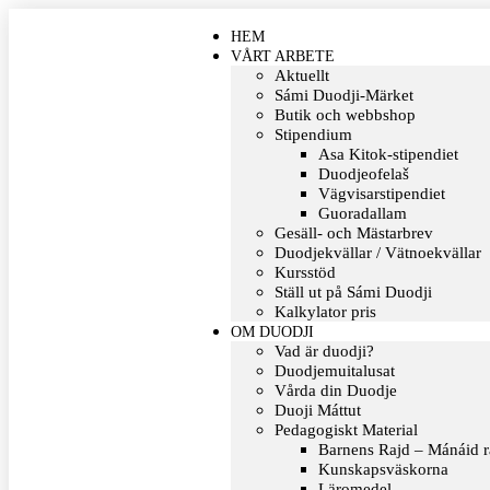
HEM
VÅRT ARBETE
Aktuellt
Sámi Duodji-Märket
Butik och webbshop
Stipendium
Asa Kitok-stipendiet
Duodjeofelaš
Vägvisarstipendiet
Guoradallam
Gesäll- och Mästarbrev
Duodjekvällar / Vätnoekvällar
Kursstöd
Ställ ut på Sámi Duodji
Kalkylator pris
OM DUODJI
Vad är duodji?
Duodjemuitalusat
Vårda din Duodje
Duoji Máttut
Pedagogiskt Material
Barnens Rajd – Mánáid r
Kunskapsväskorna
Läromedel