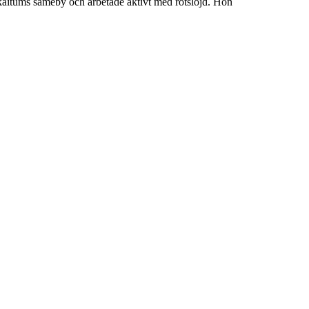
kaitums sameby och arbetade aktivt med rotslöjd. Hon