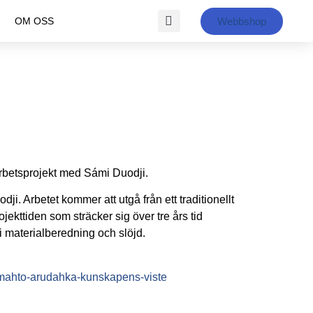
Webbshop
OM OSS
arbetsprojekt med Sámi Duodji.
ji. Arbetet kommer att utgå från ett traditionellt
jekttiden som sträcker sig över tre års tid
 i materialberedning och slöjd.
et-mahto-arudahka-kunskapens-viste