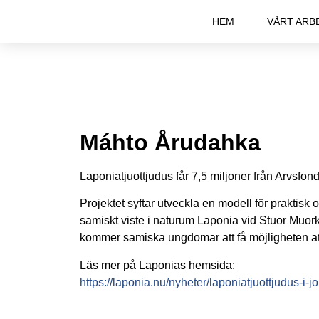
HEM
VÅRT ARB
Máhto Årudahka
Laponiatjuottjudus får 7,5 miljoner från Arvsfo
Projektet syftar utveckla en modell för praktisk 
samiskt viste i naturum Laponia vid Stuor Muorkk
kommer samiska ungdomar att få möjligheten att 
Läs mer på Laponias hemsida:
https://laponia.nu/nyheter/laponiatjuottjudus-