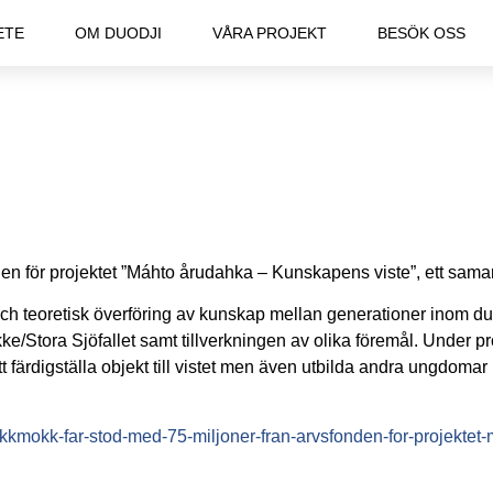
ETE
OM DUODJI
VÅRA PROJEKT
BESÖK OSS
nden för projektet ”Máhto årudahka – Kunskapens viste”, ett sam
och teoretisk överföring av kunskap mellan generationer inom duod
e/Stora Sjöfallet samt tillverkningen av olika föremål. Under pro
färdigställa objekt till vistet men även utbilda andra ungdomar
i-jokkmokk-far-stod-med-75-miljoner-fran-arvsfonden-for-projekt