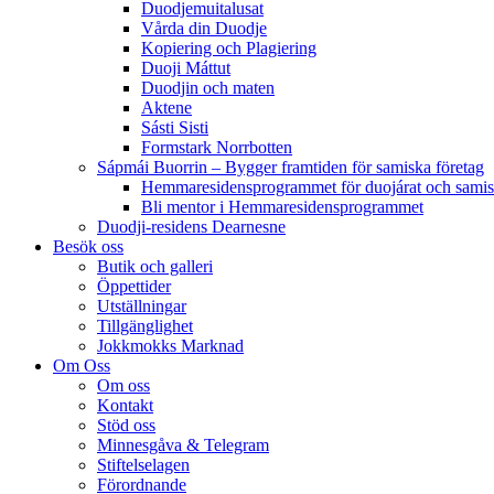
Duodjemuitalusat
Vårda din Duodje
Kopiering och Plagiering
Duoji Máttut
Duodjin och maten
Aktene
Sásti Sisti
Formstark Norrbotten
Sápmái Buorrin – Bygger framtiden för samiska företag
Hemmaresidensprogrammet för duojárat och samisk
Bli mentor i Hemmaresidensprogrammet
Duodji-residens Dearnesne
Besök oss
Butik och galleri
Öppettider
Utställningar
Tillgänglighet
Jokkmokks Marknad
Om Oss
Om oss
Kontakt
Stöd oss
Minnesgåva & Telegram
Stiftelselagen
Förordnande