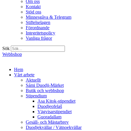
Om oss
Kontakt
Stöd oss
Minnesgåva & Telegram
Stiftelselagen
Förordnande
Integritetspolicy
Vanliga frågor
Sök
Webbshop
Hem
Vårt arbete
Aktuellt
Sámi Duodji-Märket
Butik och webbshop
Stipendium
Asa Kitok-stipendiet
Duodjeofelaš
Vägvisarstipendiet
Guoradallam
Gesäll- och Mästarbrev
Duodjekvällar / Vätnoekvällar