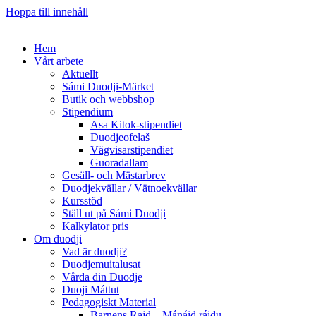
Hoppa till innehåll
Hem
Vårt arbete
Aktuellt
Sámi Duodji-Märket
Butik och webbshop
Stipendium
Asa Kitok-stipendiet
Duodjeofelaš
Vägvisarstipendiet
Guoradallam
Gesäll- och Mästarbrev
Duodjekvällar / Vätnoekvällar
Kursstöd
Ställ ut på Sámi Duodji
Kalkylator pris
Om duodji
Vad är duodji?
Duodjemuitalusat
Vårda din Duodje
Duoji Máttut
Pedagogiskt Material
Barnens Rajd – Mánáid ráidu