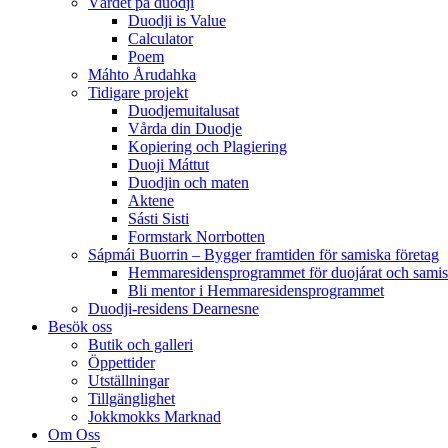
Värdet på duodji​
Duodji is Value
Calculator
Poem
Máhto Årudahka
Tidigare projekt
Duodjemuitalusat
Vårda din Duodje
Kopiering och Plagiering
Duoji Máttut
Duodjin och maten
Aktene
Sásti Sisti
Formstark Norrbotten
Sápmái Buorrin – Bygger framtiden för samiska företag
Hemmaresidensprogrammet för duojárat och samisk
Bli mentor i Hemmaresidensprogrammet
Duodji-residens Dearnesne
Besök oss
Butik och galleri
Öppettider
Utställningar
Tillgänglighet
Jokkmokks Marknad
Om Oss