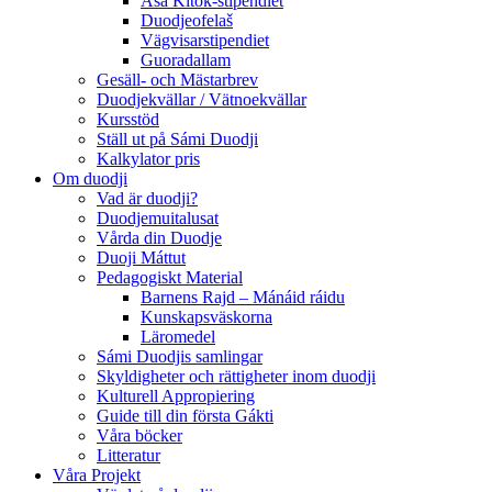
Asa Kitok-stipendiet
Duodjeofelaš
Vägvisarstipendiet
Guoradallam
Gesäll- och Mästarbrev
Duodjekvällar / Vätnoekvällar
Kursstöd
Ställ ut på Sámi Duodji
Kalkylator pris
Om duodji
Vad är duodji?
Duodjemuitalusat
Vårda din Duodje
Duoji Máttut
Pedagogiskt Material
Barnens Rajd – Mánáid ráidu
Kunskapsväskorna
Läromedel
Sámi Duodjis samlingar
Skyldigheter och rättigheter inom duodji
Kulturell Appropiering
Guide till din första Gákti
Våra böcker
Litteratur
Våra Projekt