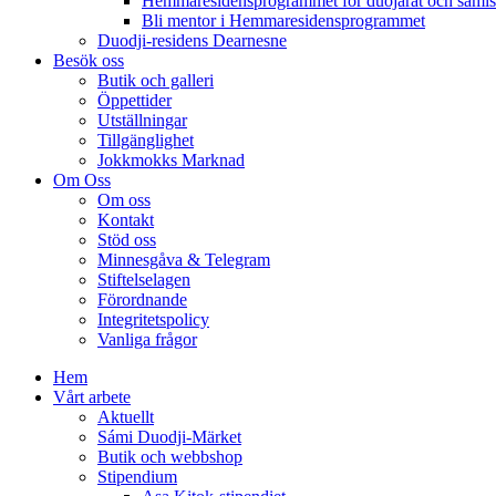
Hemmaresidensprogrammet för duojárat och samisk
Bli mentor i Hemmaresidensprogrammet
Duodji-residens Dearnesne
Besök oss
Butik och galleri
Öppettider
Utställningar
Tillgänglighet
Jokkmokks Marknad
Om Oss
Om oss
Kontakt
Stöd oss
Minnesgåva & Telegram
Stiftelselagen
Förordnande
Integritetspolicy
Vanliga frågor
Hem
Vårt arbete
Aktuellt
Sámi Duodji-Märket
Butik och webbshop
Stipendium