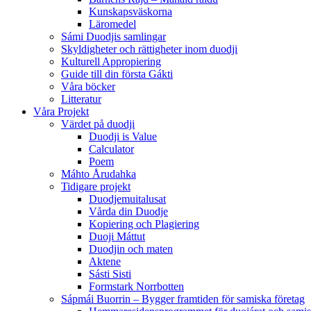
Kunskapsväskorna
Läromedel
Sámi Duodjis samlingar
Skyldigheter och rättigheter inom duodji
Kulturell Appropiering
Guide till din första Gákti
Våra böcker
Litteratur
Våra Projekt
Värdet på duodji​
Duodji is Value
Calculator
Poem
Máhto Årudahka
Tidigare projekt
Duodjemuitalusat
Vårda din Duodje
Kopiering och Plagiering
Duoji Máttut
Duodjin och maten
Aktene
Sásti Sisti
Formstark Norrbotten
Sápmái Buorrin – Bygger framtiden för samiska företag