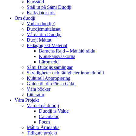
Kursstöd
Ställ ut på Sámi Duodji
Kalkylator pris
Om duodji
Vad är duodji?
Duodjemuitalusat
Vårda din Duodje
Duoji Máttut
Pedagogiskt Material
Barnens Rajd – Mánáid ráidu
Kunskapsväskorna
Läromedel
Sámi Duodjis samlingar
Skyldigheter och rättigheter inom duodji
Kulturell Appropiering
Guide till din första Gákti
Våra böcker
Litteratur
Våra Projekt
Värdet på duodji​
Duodji is Value
Calculator
Poem
Máhto Årudahka
Tidigare projekt