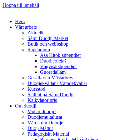
Hoppa till innehåll
Hem
Vårt arbete
Aktuellt
Sámi Duodji-Märket
Butik och webbshop
Stipendium
Asa Kitok-stipendiet
Duodjeofelaš
Vägvisarstipendiet
Guoradallam
Gesäll- och Mästarbrev
Duodjekvällar / Vätnoekvällar
Kursstöd
Ställ ut på Sámi Duodji
Kalkylator pris
Om duodji
Vad är duodji?
Duodjemuitalusat
Vårda din Duodje
Duoji Máttut
Pedagogiskt Material
Barnens Rajd – Mánáid ráidu