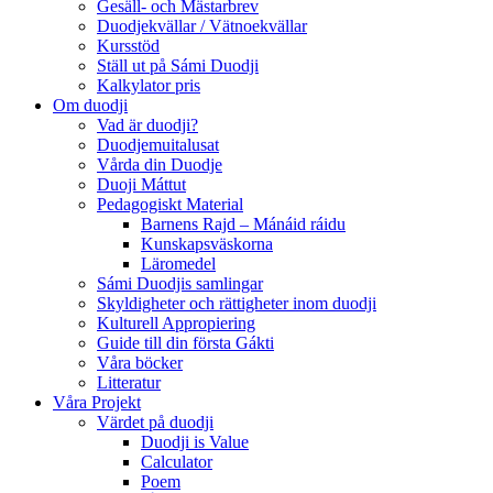
Gesäll- och Mästarbrev
Duodjekvällar / Vätnoekvällar
Kursstöd
Ställ ut på Sámi Duodji
Kalkylator pris
Om duodji
Vad är duodji?
Duodjemuitalusat
Vårda din Duodje
Duoji Máttut
Pedagogiskt Material
Barnens Rajd – Mánáid ráidu
Kunskapsväskorna
Läromedel
Sámi Duodjis samlingar
Skyldigheter och rättigheter inom duodji
Kulturell Appropiering
Guide till din första Gákti
Våra böcker
Litteratur
Våra Projekt
Värdet på duodji​
Duodji is Value
Calculator
Poem