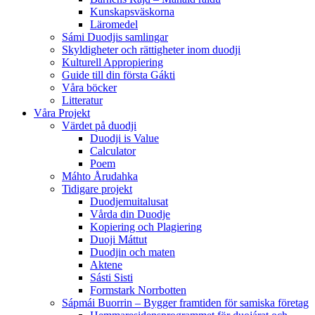
Kunskapsväskorna
Läromedel
Sámi Duodjis samlingar
Skyldigheter och rättigheter inom duodji
Kulturell Appropiering
Guide till din första Gákti
Våra böcker
Litteratur
Våra Projekt
Värdet på duodji​
Duodji is Value
Calculator
Poem
Máhto Årudahka
Tidigare projekt
Duodjemuitalusat
Vårda din Duodje
Kopiering och Plagiering
Duoji Máttut
Duodjin och maten
Aktene
Sásti Sisti
Formstark Norrbotten
Sápmái Buorrin – Bygger framtiden för samiska företag