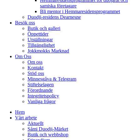
Hemmaresidensprogrammet för duojárat och
samiska företagare​
Bli mentor i Hemmaresidensprogrammet
Duodji-residens Dearnesne
Besök oss
Butik och galleri
Öppettider
Utställningar
Tillgänglighet
Jokkmokks Marknad
Om Oss
Om oss
Kontakt
Stöd oss
Minnesgåva & Telegram
Stiftelselagen
Förordnande
Integritetspolicy
Vanliga frågor
Hem
Vårt arbete
Aktuellt
Sámi Duodji-Märket
Butik och webbshop