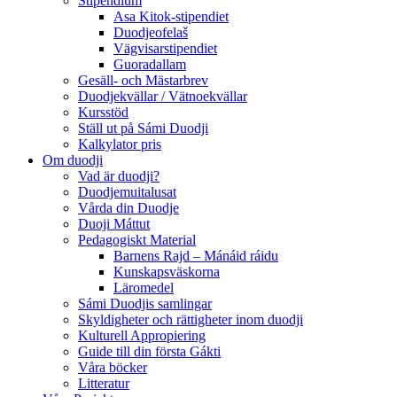
Stipendium
Asa Kitok-stipendiet
Duodjeofelaš
Vägvisarstipendiet
Guoradallam
Gesäll- och Mästarbrev
Duodjekvällar / Vätnoekvällar
Kursstöd
Ställ ut på Sámi Duodji
Kalkylator pris
Om duodji
Vad är duodji?
Duodjemuitalusat
Vårda din Duodje
Duoji Máttut
Pedagogiskt Material
Barnens Rajd – Mánáid ráidu
Kunskapsväskorna
Läromedel
Sámi Duodjis samlingar
Skyldigheter och rättigheter inom duodji
Kulturell Appropiering
Guide till din första Gákti
Våra böcker
Litteratur