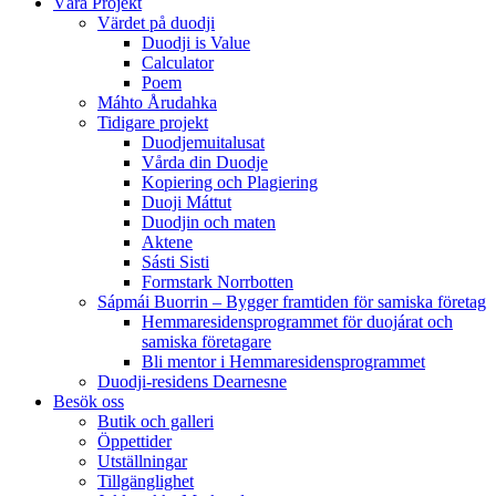
Våra Projekt
Värdet på duodji​
Duodji is Value
Calculator
Poem
Máhto Årudahka
Tidigare projekt
Duodjemuitalusat
Vårda din Duodje
Kopiering och Plagiering
Duoji Máttut
Duodjin och maten
Aktene
Sásti Sisti
Formstark Norrbotten
Sápmái Buorrin – Bygger framtiden för samiska företag
Hemmaresidensprogrammet för duojárat och
samiska företagare​
Bli mentor i Hemmaresidensprogrammet
Duodji-residens Dearnesne
Besök oss
Butik och galleri
Öppettider
Utställningar
Tillgänglighet