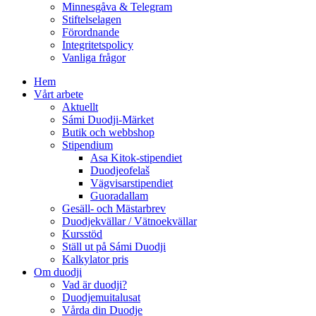
Minnesgåva & Telegram
Stiftelselagen
Förordnande
Integritetspolicy
Vanliga frågor
Hem
Vårt arbete
Aktuellt
Sámi Duodji-Märket
Butik och webbshop
Stipendium
Asa Kitok-stipendiet
Duodjeofelaš
Vägvisarstipendiet
Guoradallam
Gesäll- och Mästarbrev
Duodjekvällar / Vätnoekvällar
Kursstöd
Ställ ut på Sámi Duodji
Kalkylator pris
Om duodji
Vad är duodji?
Duodjemuitalusat
Vårda din Duodje