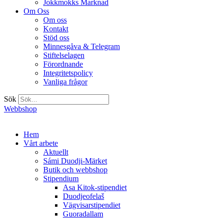
Jokkmokks Marknad
Om Oss
Om oss
Kontakt
Stöd oss
Minnesgåva & Telegram
Stiftelselagen
Förordnande
Integritetspolicy
Vanliga frågor
Sök
Webbshop
Hem
Vårt arbete
Aktuellt
Sámi Duodji-Märket
Butik och webbshop
Stipendium
Asa Kitok-stipendiet
Duodjeofelaš
Vägvisarstipendiet
Guoradallam