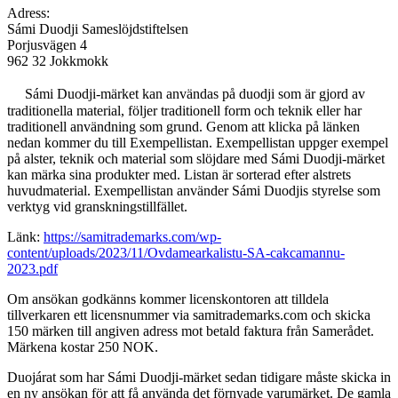
Adress:
Sámi Duodji Sameslöjdstiftelsen
Porjusvägen 4
962 32 Jokkmokk
Sámi Duodji-märket kan användas på duodji som är gjord av
traditionella material, följer traditionell form och teknik eller har
traditionell användning som grund. Genom att klicka på länken
nedan kommer du till Exempellistan. Exempellistan uppger exempel
på alster, teknik och material som slöjdare med Sámi Duodji-märket
kan märka sina produkter med. Listan är sorterad efter alstrets
huvudmaterial. Exempellistan använder Sámi Duodjis styrelse som
verktyg vid granskningstillfället.
Länk:
https://samitrademarks.com/wp-
content/uploads/2023/11/Ovdamearkalistu-SA-cakcamannu-
2023.pdf
Om ansökan godkänns kommer licenskontoren att tilldela
tillverkaren ett licensnummer via samitrademarks.com och skicka
150 märken till angiven adress mot betald faktura från Samerådet.
Märkena kostar 250 NOK.
Duojárat som har Sámi Duodji-märket sedan tidigare måste skicka in
en ny ansökan för att få använda det förnyade varumärket. De gamla