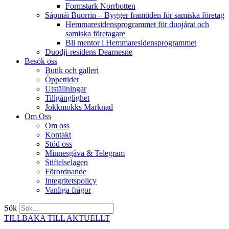
Formstark Norrbotten
Sápmái Buorrin – Bygger framtiden för samiska företag
Hemmaresidensprogrammet för duojárat och
samiska företagare​
Bli mentor i Hemmaresidensprogrammet
Duodji-residens Dearnesne
Besök oss
Butik och galleri
Öppettider
Utställningar
Tillgänglighet
Jokkmokks Marknad
Om Oss
Om oss
Kontakt
Stöd oss
Minnesgåva & Telegram
Stiftelselagen
Förordnande
Integritetspolicy
Vanliga frågor
Sök
TILLBAKA TILL AKTUELLT