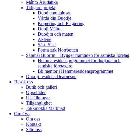
Máhto Årudahka
Tidigare projekt
Duodjemuitalusat
Vårda din Duodje
Kopiering och Plagiering
Duoji Máttut
Duodjin och maten
Aktene
Sásti Sisti
Formstark Norrbotten
Sápmái Buorrin – Bygger framtiden för samiska företag
Hemmaresidensprogrammet för duojárat och
samiska företagare​
Bli mentor i Hemmaresidensprogrammet
Duodji-residens Dearnesne
Besök oss
Butik och galleri
Öppettider
Utställningar
Tillgänglighet
Jokkmokks Marknad
Om Oss
Om oss
Kontakt
Stöd oss