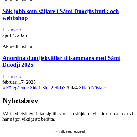
Sök jobb som säljare i Sámi Duodjis butik och
webbshop
Läs mer »
april 4, 2025
Aktuellt just nu
Anordna duodjekvällar tillsammans med Sámi
Duodji 2025
Läs mer »
februari 17, 2025
« Föregående
Sida
1
Sida
2
Sida
3
Sida
4
Sida
5
Nästa »
Nyhetsbrev
Vårt nyhetsbrev riktar sig till samiska slöjdare, vi skickar mail när vi
har något viktigt att berätta.
*
indicates required