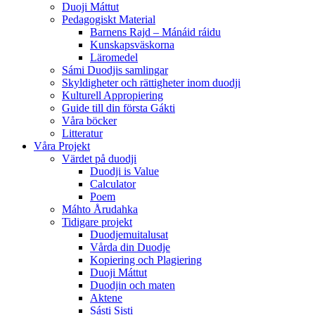
Duoji Máttut
Pedagogiskt Material
Barnens Rajd – Mánáid ráidu
Kunskapsväskorna
Läromedel
Sámi Duodjis samlingar
Skyldigheter och rättigheter inom duodji
Kulturell Appropiering
Guide till din första Gákti
Våra böcker
Litteratur
Våra Projekt
Värdet på duodji​
Duodji is Value
Calculator
Poem
Máhto Årudahka
Tidigare projekt
Duodjemuitalusat
Vårda din Duodje
Kopiering och Plagiering
Duoji Máttut
Duodjin och maten
Aktene
Sásti Sisti