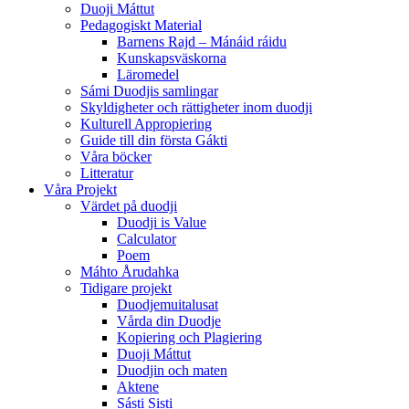
Duoji Máttut
Pedagogiskt Material
Barnens Rajd – Mánáid ráidu
Kunskapsväskorna
Läromedel
Sámi Duodjis samlingar
Skyldigheter och rättigheter inom duodji
Kulturell Appropiering
Guide till din första Gákti
Våra böcker
Litteratur
Våra Projekt
Värdet på duodji​
Duodji is Value
Calculator
Poem
Máhto Årudahka
Tidigare projekt
Duodjemuitalusat
Vårda din Duodje
Kopiering och Plagiering
Duoji Máttut
Duodjin och maten
Aktene
Sásti Sisti