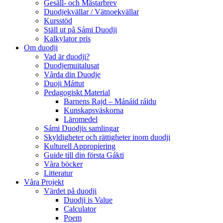
Gesäll- och Mästarbrev
Duodjekvällar / Vätnoekvällar
Kursstöd
Ställ ut på Sámi Duodji
Kalkylator pris
Om duodji
Vad är duodji?
Duodjemuitalusat
Vårda din Duodje
Duoji Máttut
Pedagogiskt Material
Barnens Rajd – Mánáid ráidu
Kunskapsväskorna
Läromedel
Sámi Duodjis samlingar
Skyldigheter och rättigheter inom duodji
Kulturell Appropiering
Guide till din första Gákti
Våra böcker
Litteratur
Våra Projekt
Värdet på duodji​
Duodji is Value
Calculator
Poem