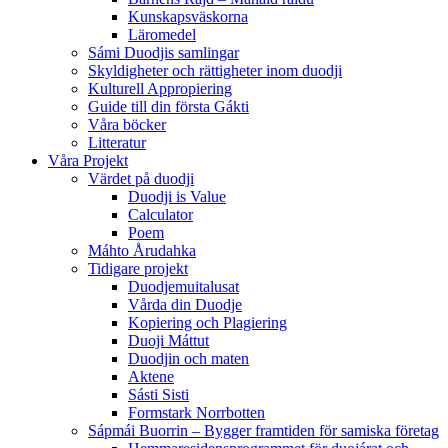
Kunskapsväskorna
Läromedel
Sámi Duodjis samlingar
Skyldigheter och rättigheter inom duodji
Kulturell Appropiering
Guide till din första Gákti
Våra böcker
Litteratur
Våra Projekt
Värdet på duodji​
Duodji is Value
Calculator
Poem
Máhto Årudahka
Tidigare projekt
Duodjemuitalusat
Vårda din Duodje
Kopiering och Plagiering
Duoji Máttut
Duodjin och maten
Aktene
Sásti Sisti
Formstark Norrbotten
Sápmái Buorrin – Bygger framtiden för samiska företag