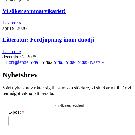
Vi söker sommarvikarier!
Läs mer »
april 9, 2026
Litteratur: Fördjupning inom duodji
Läs mer »
december 2, 2025
« Föregående
Sida
1
Sida
2
Sida
3
Sida
4
Sida
5
Nästa »
Nyhetsbrev
Vårt nyhetsbrev riktar sig till samiska slöjdare, vi skickar mail när vi
har något viktigt att berätta.
*
indicates required
*
E-post