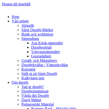
Hoppa till innehåll
Hem
Vårt arbete
Aktuellt
Sámi Duodji-Märket
Butik och webbshop
Stipendium
Asa Kitok-stipendiet
Duodjeofelaš
Vägvisarstipendiet
Guoradallam
Gesäll- och Mästarbrev
Duodjekvällar / Vätnoekvällar
Kursstöd
Ställ ut på Sámi Duodji
Kalkylator pris
Om duodji
Vad är duodji?
Duodjemuitalusat
Vårda din Duodje
Duoji Máttut
Pedagogiskt Material
Barnens Rajd – Mánáid ráidu