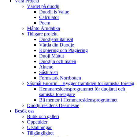
Våra Projekt
Värdet på duodji​
Duodji is Value
Calculator
Poem
Máhto Årudahka
Tidigare projekt
Duodjemuitalusat
Vårda din Duodje
Kopiering och Plagiering
Duoji Máttut
Duodjin och maten
Aktene
Sásti Sisti
Formstark Norrbotten
Sápmái Buorrin – Bygger framtiden för samiska företag
Hemmaresidensprogrammet för duojárat och
samiska företagare​
Bli mentor i Hemmaresidensprogrammet
Duodji-residens Dearnesne
Besök oss
Butik och galleri
Öppettider
Utställningar
Tillgänglighet