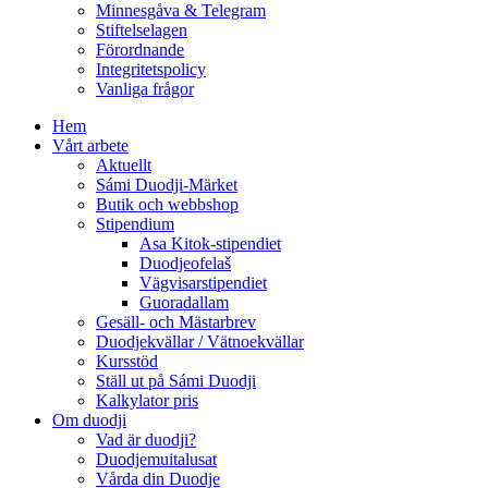
Minnesgåva & Telegram
Stiftelselagen
Förordnande
Integritetspolicy
Vanliga frågor
Hem
Vårt arbete
Aktuellt
Sámi Duodji-Märket
Butik och webbshop
Stipendium
Asa Kitok-stipendiet
Duodjeofelaš
Vägvisarstipendiet
Guoradallam
Gesäll- och Mästarbrev
Duodjekvällar / Vätnoekvällar
Kursstöd
Ställ ut på Sámi Duodji
Kalkylator pris
Om duodji
Vad är duodji?
Duodjemuitalusat
Vårda din Duodje