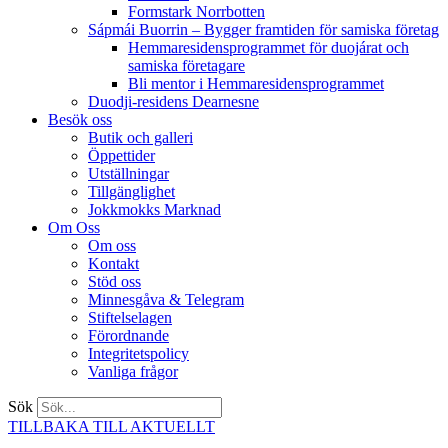
Formstark Norrbotten
Sápmái Buorrin – Bygger framtiden för samiska företag
Hemmaresidensprogrammet för duojárat och
samiska företagare​
Bli mentor i Hemmaresidensprogrammet
Duodji-residens Dearnesne
Besök oss
Butik och galleri
Öppettider
Utställningar
Tillgänglighet
Jokkmokks Marknad
Om Oss
Om oss
Kontakt
Stöd oss
Minnesgåva & Telegram
Stiftelselagen
Förordnande
Integritetspolicy
Vanliga frågor
Sök
TILLBAKA TILL AKTUELLT