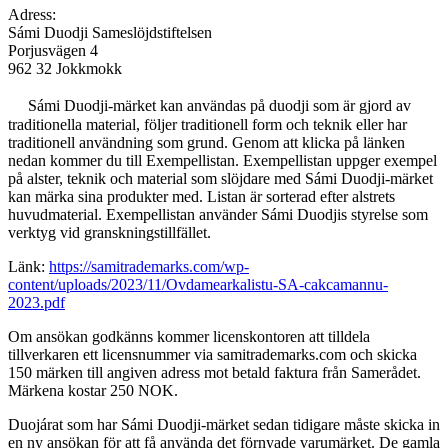
Adress:
Sámi Duodji Sameslöjdstiftelsen
Porjusvägen 4
962 32 Jokkmokk
Sámi Duodji-märket kan användas på duodji som är gjord av
traditionella material, följer traditionell form och teknik eller har
traditionell användning som grund. Genom att klicka på länken
nedan kommer du till Exempellistan. Exempellistan uppger exempel
på alster, teknik och material som slöjdare med Sámi Duodji-märket
kan märka sina produkter med. Listan är sorterad efter alstrets
huvudmaterial. Exempellistan använder Sámi Duodjis styrelse som
verktyg vid granskningstillfället.
Länk:
https://samitrademarks.com/wp-
content/uploads/2023/11/Ovdamearkalistu-SA-cakcamannu-
2023.pdf
Om ansökan godkänns kommer licenskontoren att tilldela
tillverkaren ett licensnummer via samitrademarks.com och skicka
150 märken till angiven adress mot betald faktura från Samerådet.
Märkena kostar 250 NOK.
Duojárat som har Sámi Duodji-märket sedan tidigare måste skicka in
en ny ansökan för att få använda det förnyade varumärket. De gamla