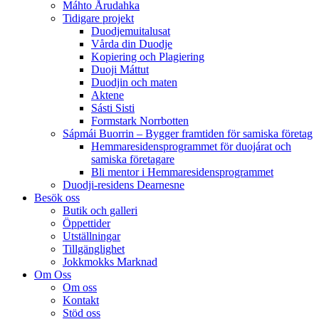
Máhto Årudahka
Tidigare projekt
Duodjemuitalusat
Vårda din Duodje
Kopiering och Plagiering
Duoji Máttut
Duodjin och maten
Aktene
Sásti Sisti
Formstark Norrbotten
Sápmái Buorrin – Bygger framtiden för samiska företag
Hemmaresidensprogrammet för duojárat och
samiska företagare​
Bli mentor i Hemmaresidensprogrammet
Duodji-residens Dearnesne
Besök oss
Butik och galleri
Öppettider
Utställningar
Tillgänglighet
Jokkmokks Marknad
Om Oss
Om oss
Kontakt
Stöd oss