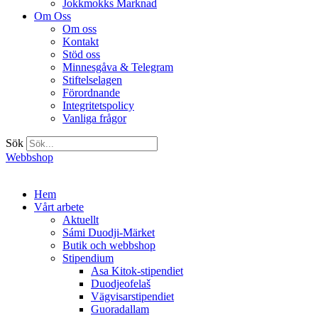
Jokkmokks Marknad
Om Oss
Om oss
Kontakt
Stöd oss
Minnesgåva & Telegram
Stiftelselagen
Förordnande
Integritetspolicy
Vanliga frågor
Sök
Webbshop
Hem
Vårt arbete
Aktuellt
Sámi Duodji-Märket
Butik och webbshop
Stipendium
Asa Kitok-stipendiet
Duodjeofelaš
Vägvisarstipendiet
Guoradallam