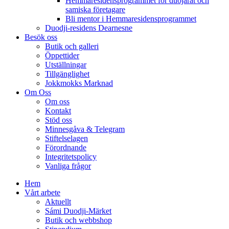
Hemmaresidensprogrammet för duojárat och
samiska företagare​
Bli mentor i Hemmaresidensprogrammet
Duodji-residens Dearnesne
Besök oss
Butik och galleri
Öppettider
Utställningar
Tillgänglighet
Jokkmokks Marknad
Om Oss
Om oss
Kontakt
Stöd oss
Minnesgåva & Telegram
Stiftelselagen
Förordnande
Integritetspolicy
Vanliga frågor
Hem
Vårt arbete
Aktuellt
Sámi Duodji-Märket
Butik och webbshop