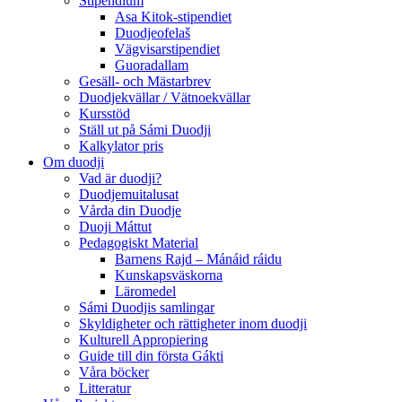
Stipendium
Asa Kitok-stipendiet
Duodjeofelaš
Vägvisarstipendiet
Guoradallam
Gesäll- och Mästarbrev
Duodjekvällar / Vätnoekvällar
Kursstöd
Ställ ut på Sámi Duodji
Kalkylator pris
Om duodji
Vad är duodji?
Duodjemuitalusat
Vårda din Duodje
Duoji Máttut
Pedagogiskt Material
Barnens Rajd – Mánáid ráidu
Kunskapsväskorna
Läromedel
Sámi Duodjis samlingar
Skyldigheter och rättigheter inom duodji
Kulturell Appropiering
Guide till din första Gákti
Våra böcker
Litteratur