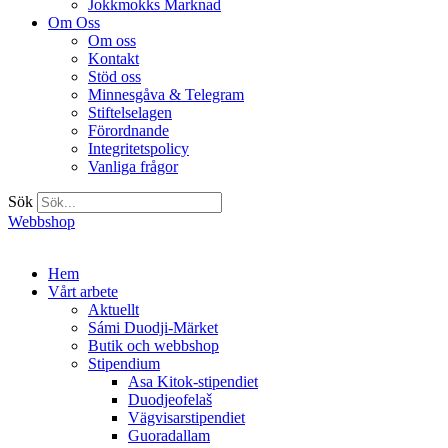
Jokkmokks Marknad
Om Oss
Om oss
Kontakt
Stöd oss
Minnesgåva & Telegram
Stiftelselagen
Förordnande
Integritetspolicy
Vanliga frågor
Sök
Webbshop
Hem
Vårt arbete
Aktuellt
Sámi Duodji-Märket
Butik och webbshop
Stipendium
Asa Kitok-stipendiet
Duodjeofelaš
Vägvisarstipendiet
Guoradallam