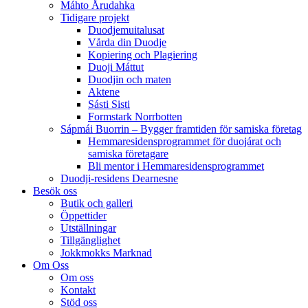
Máhto Årudahka
Tidigare projekt
Duodjemuitalusat
Vårda din Duodje
Kopiering och Plagiering
Duoji Máttut
Duodjin och maten
Aktene
Sásti Sisti
Formstark Norrbotten
Sápmái Buorrin – Bygger framtiden för samiska företag
Hemmaresidensprogrammet för duojárat och
samiska företagare​
Bli mentor i Hemmaresidensprogrammet
Duodji-residens Dearnesne
Besök oss
Butik och galleri
Öppettider
Utställningar
Tillgänglighet
Jokkmokks Marknad
Om Oss
Om oss
Kontakt
Stöd oss