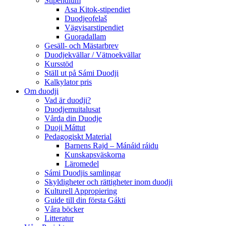
Stipendium
Asa Kitok-stipendiet
Duodjeofelaš
Vägvisarstipendiet
Guoradallam
Gesäll- och Mästarbrev
Duodjekvällar / Vätnoekvällar
Kursstöd
Ställ ut på Sámi Duodji
Kalkylator pris
Om duodji
Vad är duodji?
Duodjemuitalusat
Vårda din Duodje
Duoji Máttut
Pedagogiskt Material
Barnens Rajd – Mánáid ráidu
Kunskapsväskorna
Läromedel
Sámi Duodjis samlingar
Skyldigheter och rättigheter inom duodji
Kulturell Appropiering
Guide till din första Gákti
Våra böcker
Litteratur