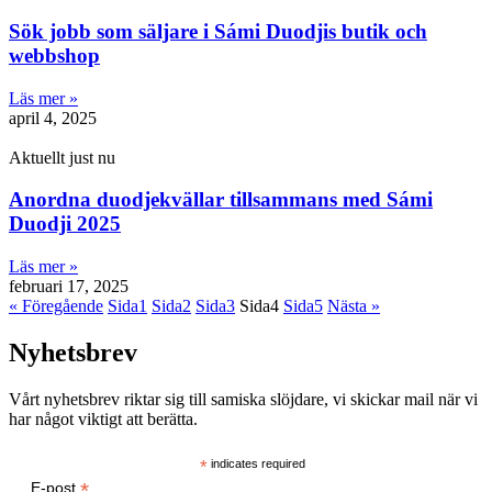
Sök jobb som säljare i Sámi Duodjis butik och
webbshop
Läs mer »
april 4, 2025
Aktuellt just nu
Anordna duodjekvällar tillsammans med Sámi
Duodji 2025
Läs mer »
februari 17, 2025
« Föregående
Sida
1
Sida
2
Sida
3
Sida
4
Sida
5
Nästa »
Nyhetsbrev
Vårt nyhetsbrev riktar sig till samiska slöjdare, vi skickar mail när vi
har något viktigt att berätta.
*
indicates required
*
E-post