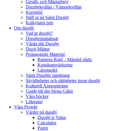
Gesäll- och Mästarbrev
Duodjekvällar / Vätnoekvällar
Kursstöd
Ställ ut på Sámi Duodji
Kalkylator pris
Om duodji
Vad är duodji?
Duodjemuitalusat
Vårda din Duodje
Duoji Máttut
Pedagogiskt Material
Barnens Rajd – Mánáid ráidu
Kunskapsväskorna
Läromedel
Sámi Duodjis samlingar
Skyldigheter och rättigheter inom duodji
Kulturell Appropiering
Guide till din första Gákti
Våra böcker
Litteratur
Våra Projekt
Värdet på duodji​
Duodji is Value
Calculator
Poem