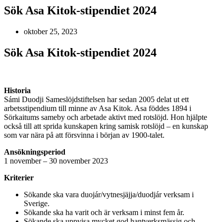
Sök Asa Kitok-stipendiet 2024
oktober 25, 2023
Sök Asa Kitok-stipendiet 2024
Historia
Sámi Duodji Sameslöjdstiftelsen har sedan 2005 delat ut ett
arbetsstipendium till minne av Asa Kitok. Asa föddes 1894 i
Sörkaitums sameby och arbetade aktivt med rotslöjd. Hon hjälpte
också till att sprida kunskapen kring samisk rotslöjd – en kunskap
som var nära på att försvinna i början av 1900-talet.
Ansökningsperiod
1 november – 30 november 2023
Kriterier
Sökande ska vara duojár/vytnesjäjja/duodjár verksam i
Sverige.
Sökande ska ha varit och är verksam i minst fem år.
Sökande ska uppvisa mycket god hantverksmässig och