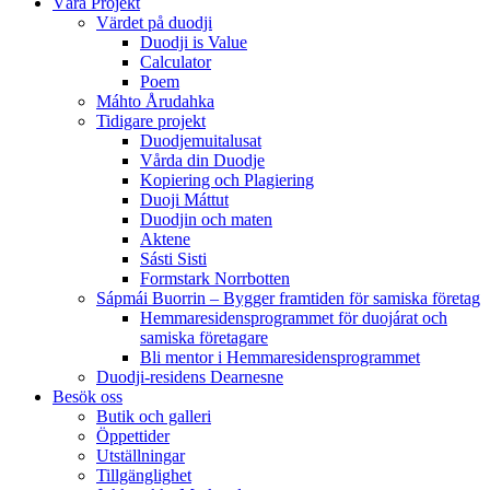
Våra Projekt
Värdet på duodji​
Duodji is Value
Calculator
Poem
Máhto Årudahka
Tidigare projekt
Duodjemuitalusat
Vårda din Duodje
Kopiering och Plagiering
Duoji Máttut
Duodjin och maten
Aktene
Sásti Sisti
Formstark Norrbotten
Sápmái Buorrin – Bygger framtiden för samiska företag
Hemmaresidensprogrammet för duojárat och
samiska företagare​
Bli mentor i Hemmaresidensprogrammet
Duodji-residens Dearnesne
Besök oss
Butik och galleri
Öppettider
Utställningar
Tillgänglighet