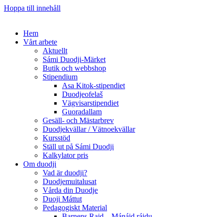
Hoppa till innehåll
Hem
Vårt arbete
Aktuellt
Sámi Duodji-Märket
Butik och webbshop
Stipendium
Asa Kitok-stipendiet
Duodjeofelaš
Vägvisarstipendiet
Guoradallam
Gesäll- och Mästarbrev
Duodjekvällar / Vätnoekvällar
Kursstöd
Ställ ut på Sámi Duodji
Kalkylator pris
Om duodji
Vad är duodji?
Duodjemuitalusat
Vårda din Duodje
Duoji Máttut
Pedagogiskt Material
Barnens Rajd – Mánáid ráidu