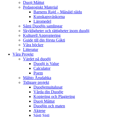
Duoji Máttut
Pedagogiskt Material
Barnens Rajd – Mánáid ráidu
Kunskapsväskorna
Läromedel
Sámi Duodjis samlingar
Skyldigheter och rättigheter inom duodji
Kulturell Appropiering
Guide till din första Gákti
Våra böcker
Litteratur
Våra Projekt
Värdet på duodji​
Duodji is Value
Calculator
Poem
Máhto Årudahka
Tidigare projekt
Duodjemuitalusat
Vårda din Duodje
Kopiering och Plagiering
Duoji Máttut
Duodjin och maten
Aktene
Sásti Sisti