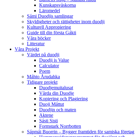
Kunskapsväskorna
Läromedel
Sámi Duodjis samlingar
Skyldigheter och rättigheter inom duodji
Kulturell Appropiering
Guide till din första Gákti
Våra böcker
Litteratur
Våra Projekt
Värdet på duodji​
Duodji is Value
Calculator
Poem
Máhto Årudahka
Tidigare projekt
Duodjemuitalusat
Vårda din Duodje
Kopiering och Plagiering
Duoji Máttut
Duodjin och maten
Aktene
Sásti Sisti
Formstark Norrbotten
Sápmái Buorrin – Bygger framtiden för samiska företag