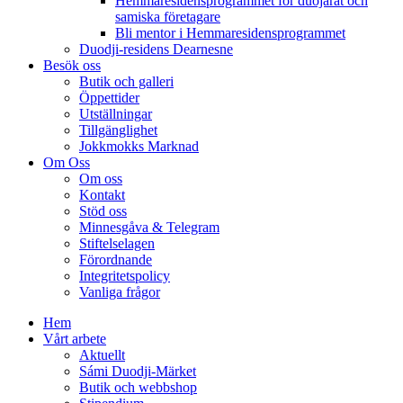
Hemmaresidensprogrammet för duojárat och
samiska företagare​
Bli mentor i Hemmaresidensprogrammet
Duodji-residens Dearnesne
Besök oss
Butik och galleri
Öppettider
Utställningar
Tillgänglighet
Jokkmokks Marknad
Om Oss
Om oss
Kontakt
Stöd oss
Minnesgåva & Telegram
Stiftelselagen
Förordnande
Integritetspolicy
Vanliga frågor
Hem
Vårt arbete
Aktuellt
Sámi Duodji-Märket
Butik och webbshop