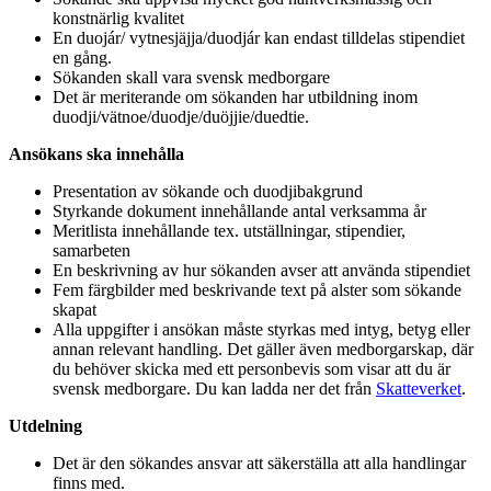
konstnärlig kvalitet
En duojár/ vytnesjäjja/duodjár kan endast tilldelas stipendiet
en gång.
Sökanden skall vara svensk medborgare
Det är meriterande om sökanden har utbildning inom
duodji/vätnoe/duodje/duöjjie/duedtie.
Ansökans ska innehålla
Presentation av sökande och duodjibakgrund
Styrkande dokument innehållande antal verksamma år
Meritlista innehållande tex. utställningar, stipendier,
samarbeten
En beskrivning av hur sökanden avser att använda stipendiet
Fem färgbilder med beskrivande text på alster som sökande
skapat
Alla uppgifter i ansökan måste styrkas med intyg, betyg eller
annan relevant handling. Det gäller även medborgarskap, där
du behöver skicka med ett personbevis som visar att du är
svensk medborgare. Du kan ladda ner det från
Skatteverket
.
Utdelning
Det är den sökandes ansvar att säkerställa att alla handlingar
finns med.