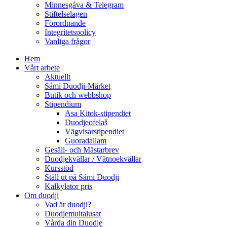
Minnesgåva & Telegram
Stiftelselagen
Förordnande
Integritetspolicy
Vanliga frågor
Hem
Vårt arbete
Aktuellt
Sámi Duodji-Märket
Butik och webbshop
Stipendium
Asa Kitok-stipendiet
Duodjeofelaš
Vägvisarstipendiet
Guoradallam
Gesäll- och Mästarbrev
Duodjekvällar / Vätnoekvällar
Kursstöd
Ställ ut på Sámi Duodji
Kalkylator pris
Om duodji
Vad är duodji?
Duodjemuitalusat
Vårda din Duodje