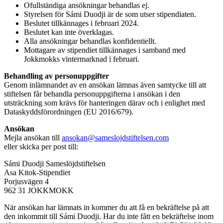
Ofullständiga ansökningar behandlas ej.
Styrelsen för Sámi Duodji är de som utser stipendiaten.
Beslutet tillkännages i februari 2024.
Beslutet kan inte överklagas.
Alla ansökningar behandlas konfidentiellt.
Mottagare av stipendiet tillkännages i samband med
Jokkmokks vintermarknad i februari.
Behandling av personuppgifter
Genom inlämnandet av en ansökan lämnas även samtycke till att
stiftelsen får behandla personuppgifterna i ansökan i den
utsträckning som krävs för hanteringen därav och i enlighet med
Dataskyddsförordningen (EU 2016/679).
Ansökan
Mejla ansökan till
ansokan@sameslojdstiftelsen.com
eller skicka per post till:
Sámi Duodji Sameslöjdstiftelsen
Asa Kitok-Stipendiet
Porjusvägen 4
962 31 JOKKMOKK
När ansökan har lämnats in kommer du att få en bekräftelse på att
den inkommit till Sámi Duodji. Har du inte fått en bekräftelse inom