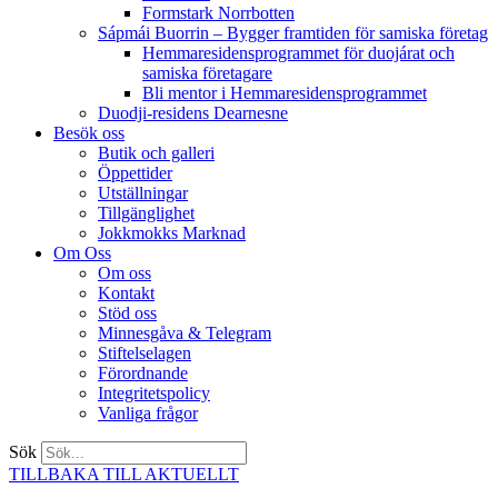
Formstark Norrbotten
Sápmái Buorrin – Bygger framtiden för samiska företag
Hemmaresidensprogrammet för duojárat och
samiska företagare​
Bli mentor i Hemmaresidensprogrammet
Duodji-residens Dearnesne
Besök oss
Butik och galleri
Öppettider
Utställningar
Tillgänglighet
Jokkmokks Marknad
Om Oss
Om oss
Kontakt
Stöd oss
Minnesgåva & Telegram
Stiftelselagen
Förordnande
Integritetspolicy
Vanliga frågor
Sök
TILLBAKA TILL AKTUELLT