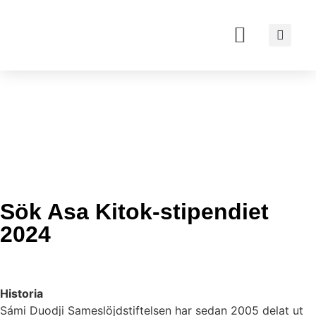
VÅRT ARBETE
OM DUODJI
VÅRA PROJEKT
BESÖK OSS
Sök Asa Kitok-stipendiet
2024
Historia
Sámi Duodji Sameslöjdstiftelsen har sedan 2005 delat ut