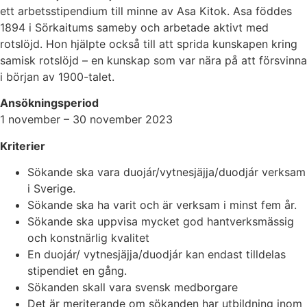
ett arbetsstipendium till minne av Asa Kitok. Asa föddes
1894 i Sörkaitums sameby och arbetade aktivt med
rotslöjd. Hon hjälpte också till att sprida kunskapen kring
samisk rotslöjd – en kunskap som var nära på att försvinna
i början av 1900-talet.
Ansökningsperiod
1 november – 30 november 2023
Kriterier
Sökande ska vara duojár/vytnesjäjja/duodjár verksam
i Sverige.
Sökande ska ha varit och är verksam i minst fem år.
Sökande ska uppvisa mycket god hantverksmässig
och konstnärlig kvalitet
En duojár/ vytnesjäjja/duodjár kan endast tilldelas
stipendiet en gång.
Sökanden skall vara svensk medborgare
Det är meriterande om sökanden har utbildning inom