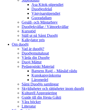
Stipendium
Asa Kitok-stipendiet
Duodjeofelaš
Vägvisarstipendiet
Guoradallam
Gesäll- och Mästarbrev
Duodjekvällar / Vätnoekvällar
Kursstöd
Ställ ut på Sámi Duodji
Kalkylator pris
Om duodji
Vad är duodji?
Duodjemuitalusat
Vårda din Duodje
Duoji Máttut
Pedagogiskt Material
Barnens Rajd – Mánáid ráidu
Kunskapsväskorna
Läromedel
Sámi Duodjis samlingar
Skyldigheter och rättigheter inom duodji
Kulturell Appropiering
Guide till din första Gákti
Våra böcker
Litteratur