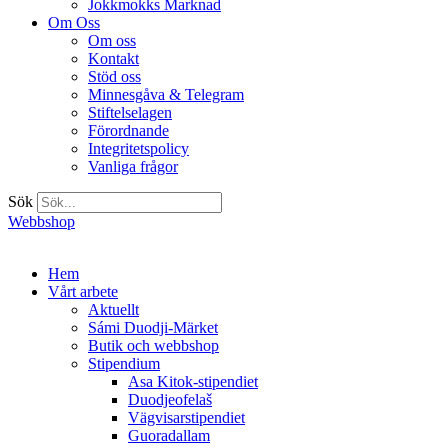
Jokkmokks Marknad
Om Oss
Om oss
Kontakt
Stöd oss
Minnesgåva & Telegram
Stiftelselagen
Förordnande
Integritetspolicy
Vanliga frågor
Sök
Webbshop
Hem
Vårt arbete
Aktuellt
Sámi Duodji-Märket
Butik och webbshop
Stipendium
Asa Kitok-stipendiet
Duodjeofelaš
Vägvisarstipendiet
Guoradallam