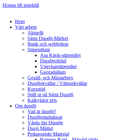
Hoppa till innehåll
Hem
Vårt arbete
Aktuellt
Sámi Duodji-Märket
Butik och webbshop
Stipendium
Asa Kitok-stipendiet
Duodjeofelaš
Vägvisarstipendiet
Guoradallam
Gesäll- och Mästarbrev
Duodjekvällar / Vätnoekvällar
Kursstöd
Ställ ut på Sámi Duodji
Kalkylator pris
Om duodji
Vad är duodji?
Duodjemuitalusat
Vårda din Duodje
Duoji Máttut
Pedagogiskt Material
Barnens Rajd – Mánáid ráidu