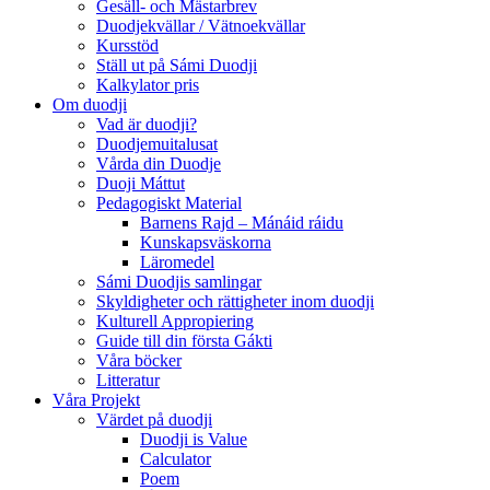
Gesäll- och Mästarbrev
Duodjekvällar / Vätnoekvällar
Kursstöd
Ställ ut på Sámi Duodji
Kalkylator pris
Om duodji
Vad är duodji?
Duodjemuitalusat
Vårda din Duodje
Duoji Máttut
Pedagogiskt Material
Barnens Rajd – Mánáid ráidu
Kunskapsväskorna
Läromedel
Sámi Duodjis samlingar
Skyldigheter och rättigheter inom duodji
Kulturell Appropiering
Guide till din första Gákti
Våra böcker
Litteratur
Våra Projekt
Värdet på duodji​
Duodji is Value
Calculator
Poem