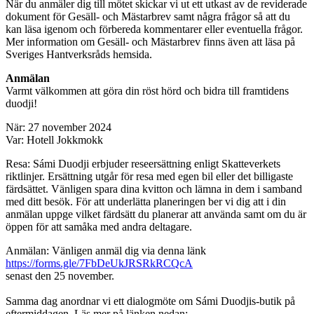
När du anmäler dig till mötet skickar vi ut ett utkast av de reviderade
dokument för Gesäll- och Mästarbrev samt några frågor så att du
kan läsa igenom och förbereda kommentarer eller eventuella frågor.
Mer information om Gesäll- och Mästarbrev finns även att läsa på
Sveriges Hantverksråds hemsida.
Anmälan
Varmt välkommen att göra din röst hörd och bidra till framtidens
duodji!
När: 27 november 2024
Var: Hotell Jokkmokk
Resa: Sámi Duodji erbjuder reseersättning enligt Skatteverkets
riktlinjer. Ersättning utgår för resa med egen bil eller det billigaste
färdsättet. Vänligen spara dina kvitton och lämna in dem i samband
med ditt besök. För att underlätta planeringen ber vi dig att i din
anmälan uppge vilket färdsätt du planerar att använda samt om du är
öppen för att samåka med andra deltagare.
Anmälan: Vänligen anmäl dig via denna länk
https://forms.gle/7FbDeUkJRSRkRCQcA
senast den 25 november.
Samma dag anordnar vi ett dialogmöte om Sámi Duodjis-butik på
eftermiddagen. Läs mer på länken nedan: