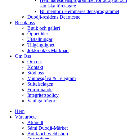
Hemmaresidensprogrammet för duojárat och
samiska företagare​
Bli mentor i Hemmaresidensprogrammet
Duodji-residens Dearnesne
Besök oss
Butik och galleri
Öppettider
Utställningar
Tillgänglighet
Jokkmokks Marknad
Om Oss
Om oss
Kontakt
Stöd oss
Minnesgåva & Telegram
Stiftelselagen
Förordnande
Integritetspolicy
Vanliga frågor
Hem
Vårt arbete
Aktuellt
Sámi Duodji-Märket
Butik och webbshop