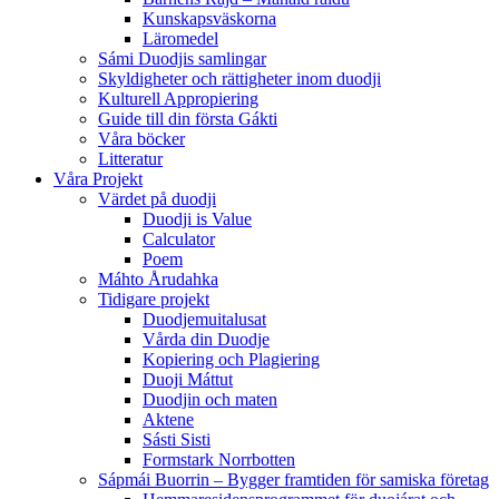
Kunskapsväskorna
Läromedel
Sámi Duodjis samlingar
Skyldigheter och rättigheter inom duodji
Kulturell Appropiering
Guide till din första Gákti
Våra böcker
Litteratur
Våra Projekt
Värdet på duodji​
Duodji is Value
Calculator
Poem
Máhto Årudahka
Tidigare projekt
Duodjemuitalusat
Vårda din Duodje
Kopiering och Plagiering
Duoji Máttut
Duodjin och maten
Aktene
Sásti Sisti
Formstark Norrbotten
Sápmái Buorrin – Bygger framtiden för samiska företag