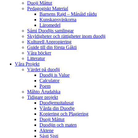
Duoji Máttut
Pedagogiskt Material
Barnens Rajd – Mánáid ráidu
Kunskapsväskorna
Läromedel
Sámi Duodjis samlingar
Skyldigheter och rättigheter inom duodji
Kulturell Appropiering
Guide till din första Gákti
Våra böcker
Litteratur
Våra Projekt
Värdet på duodji​
Duodji is Value
Calculator
Poem
Máhto Årudahka
Tidigare projekt
Duodjemuitalusat
Vårda din Duodje
Kopiering och Plagiering
Duoji Máttut
Duodjin och maten
Aktene
Sásti Sisti