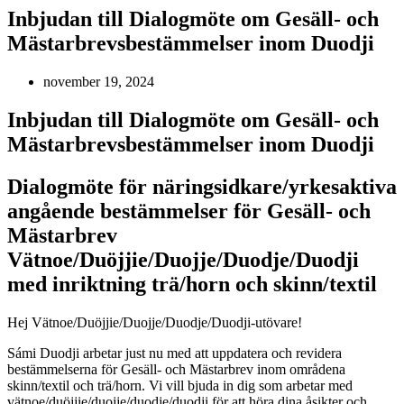
Inbjudan till Dialogmöte om Gesäll- och
Mästarbrevsbestämmelser inom Duodji
november 19, 2024
Inbjudan till Dialogmöte om Gesäll- och
Mästarbrevsbestämmelser inom Duodji
Dialogmöte för näringsidkare/yrkesaktiva
angående bestämmelser för Gesäll- och
Mästarbrev
Vätnoe/Duöjjie/Duojje/Duodje/Duodji
med inriktning trä/horn och skinn/textil
Hej Vätnoe/Duöjjie/Duojje/Duodje/Duodji-utövare!
Sámi Duodji arbetar just nu med att uppdatera och revidera
bestämmelserna för Gesäll- och Mästarbrev inom områdena
skinn/textil och trä/horn. Vi vill bjuda in dig som arbetar med
vätnoe/duöjjie/duojje/duodje/duodji för att höra dina åsikter och