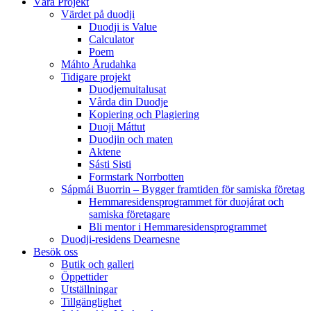
Våra Projekt
Värdet på duodji​
Duodji is Value
Calculator
Poem
Máhto Årudahka
Tidigare projekt
Duodjemuitalusat
Vårda din Duodje
Kopiering och Plagiering
Duoji Máttut
Duodjin och maten
Aktene
Sásti Sisti
Formstark Norrbotten
Sápmái Buorrin – Bygger framtiden för samiska företag
Hemmaresidensprogrammet för duojárat och
samiska företagare​
Bli mentor i Hemmaresidensprogrammet
Duodji-residens Dearnesne
Besök oss
Butik och galleri
Öppettider
Utställningar
Tillgänglighet