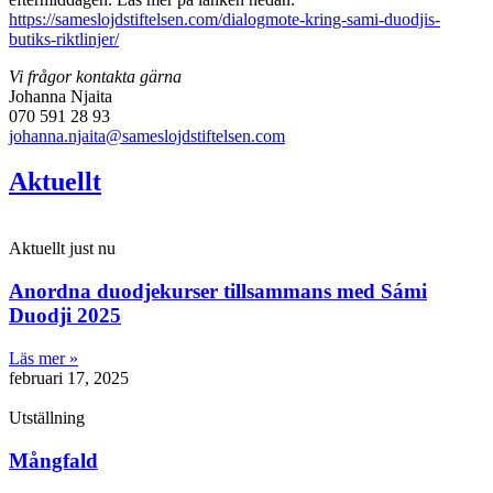
https://sameslojdstiftelsen.com/dialogmote-kring-sami-duodjis-
butiks-riktlinjer/
Vi frågor kontakta gärna
Johanna Njaita
070 591 28 93
johanna.njaita@sameslojdstiftelsen.com
Aktuellt
Aktuellt just nu
Anordna duodjekurser tillsammans med Sámi
Duodji 2025
Läs mer »
februari 17, 2025
Utställning
Mångfald