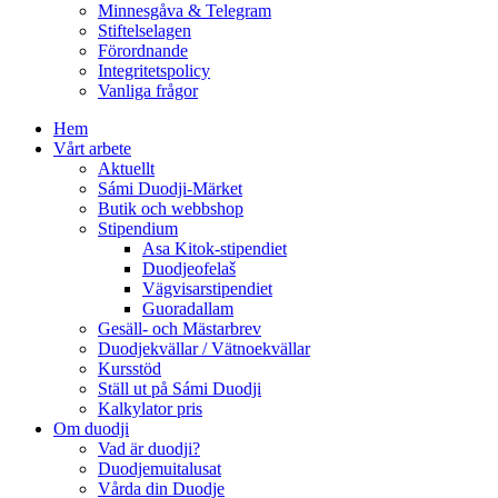
Minnesgåva & Telegram
Stiftelselagen
Förordnande
Integritetspolicy
Vanliga frågor
Hem
Vårt arbete
Aktuellt
Sámi Duodji-Märket
Butik och webbshop
Stipendium
Asa Kitok-stipendiet
Duodjeofelaš
Vägvisarstipendiet
Guoradallam
Gesäll- och Mästarbrev
Duodjekvällar / Vätnoekvällar
Kursstöd
Ställ ut på Sámi Duodji
Kalkylator pris
Om duodji
Vad är duodji?
Duodjemuitalusat
Vårda din Duodje