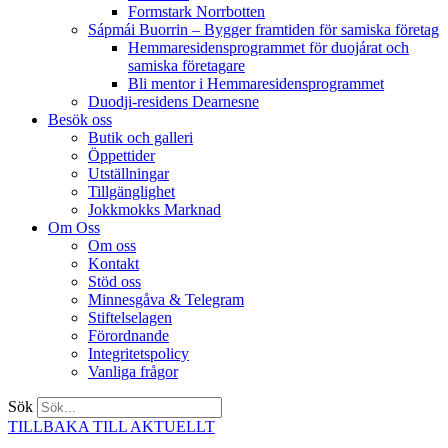
Formstark Norrbotten
Sápmái Buorrin – Bygger framtiden för samiska företag
Hemmaresidensprogrammet för duojárat och
samiska företagare​
Bli mentor i Hemmaresidensprogrammet
Duodji-residens Dearnesne
Besök oss
Butik och galleri
Öppettider
Utställningar
Tillgänglighet
Jokkmokks Marknad
Om Oss
Om oss
Kontakt
Stöd oss
Minnesgåva & Telegram
Stiftelselagen
Förordnande
Integritetspolicy
Vanliga frågor
Sök
TILLBAKA TILL AKTUELLT