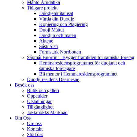
Máhto Årudahka
Tidigare projekt
Duodjemuitalusat
Vårda din Duodje
Kopiering och Plagiering
Duoji Máttut
Duodjin och maten
Aktene
Sásti Sisti
Formstark Norrbotten
Sápmái Buorrin – Bygger framtiden för samiska företag
Hemmaresidensprogrammet för duojárat och
samiska företagare​
Bli mentor i Hemmaresidensprogrammet
Duodji-residens Dearnesne
Besök oss
Butik och galleri
Öppettider
Utställningar
Tillgänglighet
Jokkmokks Marknad
Om Oss
Om oss
Kontakt
Stöd oss