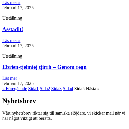
Läs mer »
februari 17, 2025
Utställning
Asstadit!
Läs mer »
februari 17, 2025
Utställning
Ebrien-tjelmiej tjirrh – Genom regn
Läs mer »
februari 17, 2025
« Föregående
Sida
1
Sida
2
Sida
3
Sida
4
Sida
5
Nästa »
Nyhetsbrev
Vårt nyhetsbrev riktar sig till samiska slöjdare, vi skickar mail när vi
har något viktigt att berätta.