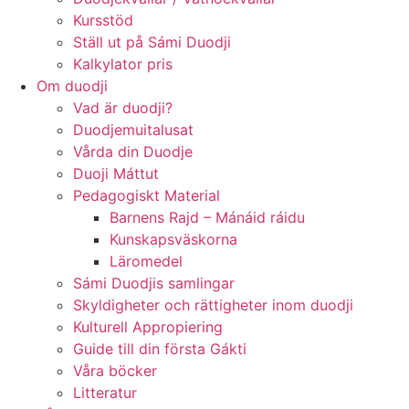
Kursstöd
Ställ ut på Sámi Duodji
Kalkylator pris
Om duodji
Vad är duodji?
Duodjemuitalusat
Vårda din Duodje
Duoji Máttut
Pedagogiskt Material
Barnens Rajd – Mánáid ráidu
Kunskapsväskorna
Läromedel
Sámi Duodjis samlingar
Skyldigheter och rättigheter inom duodji
Kulturell Appropiering
Guide till din första Gákti
Våra böcker
Litteratur