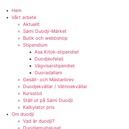
Hoppa
till
Hem
innehåll
Vårt arbete
Aktuellt
Sámi Duodji-Märket
Butik och webbshop
Stipendium
Asa Kitok-stipendiet
Duodjeofelaš
Vägvisarstipendiet
Guoradallam
Gesäll- och Mästarbrev
Duodjekvällar / Vätnoekvällar
Kursstöd
Ställ ut på Sámi Duodji
Kalkylator pris
Om duodji
Vad är duodji?
Duodjemuitalusat