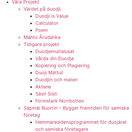
Våra Projekt
Värdet på duodji​
Duodji is Value
Calculator
Poem
Máhto Årudahka
Tidigare projekt
Duodjemuitalusat
Vårda din Duodje
Kopiering och Plagiering
Duoji Máttut
Duodjin och maten
Aktene
Sásti Sisti
Formstark Norrbotten
Sápmái Buorrin – Bygger framtiden för samiska
företag
Hemmaresidensprogrammet för duojárat
och samiska företagare​