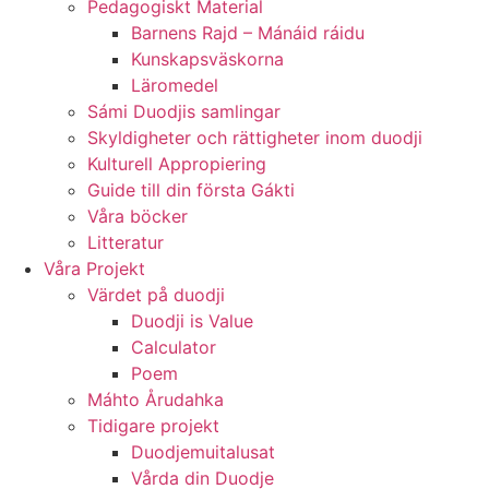
Pedagogiskt Material
Barnens Rajd – Mánáid ráidu
Kunskapsväskorna
Läromedel
Sámi Duodjis samlingar
Skyldigheter och rättigheter inom duodji
Kulturell Appropiering
Guide till din första Gákti
Våra böcker
Litteratur
Våra Projekt
Värdet på duodji​
Duodji is Value
Calculator
Poem
Máhto Årudahka
Tidigare projekt
Duodjemuitalusat
Vårda din Duodje