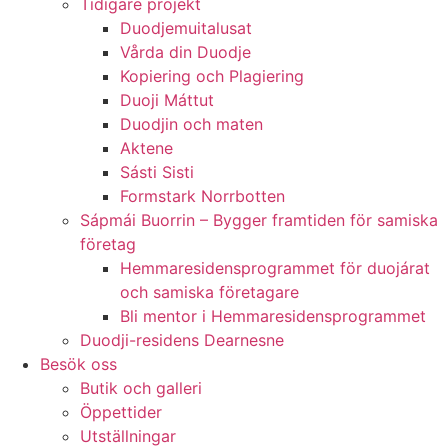
Tidigare projekt
Duodjemuitalusat
Vårda din Duodje
Kopiering och Plagiering
Duoji Máttut
Duodjin och maten
Aktene
Sásti Sisti
Formstark Norrbotten
Sápmái Buorrin – Bygger framtiden för samiska
företag
Hemmaresidensprogrammet för duojárat
och samiska företagare​
Bli mentor i Hemmaresidensprogrammet
Duodji-residens Dearnesne
Besök oss
Butik och galleri
Öppettider
Utställningar