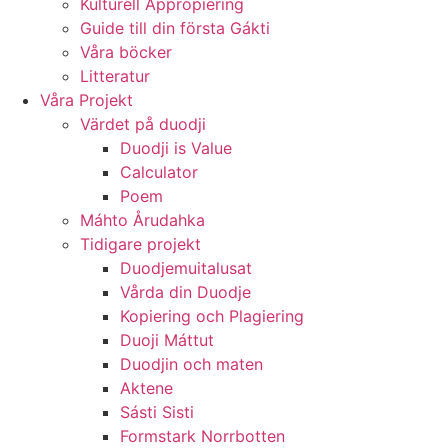
Kulturell Appropiering
Guide till din första Gákti
Våra böcker
Litteratur
Våra Projekt
Värdet på duodji​
Duodji is Value
Calculator
Poem
Máhto Årudahka
Tidigare projekt
Duodjemuitalusat
Vårda din Duodje
Kopiering och Plagiering
Duoji Máttut
Duodjin och maten
Aktene
Sásti Sisti
Formstark Norrbotten