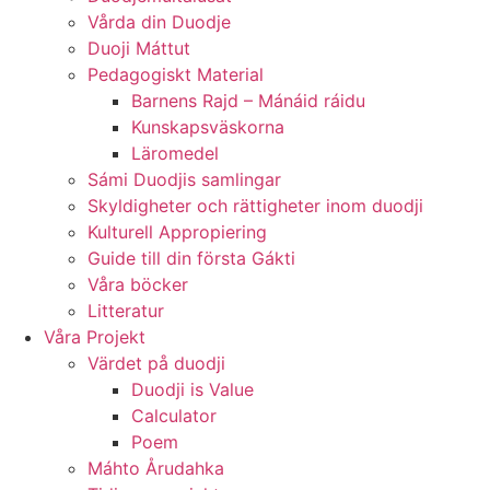
Vårda din Duodje
Duoji Máttut
Pedagogiskt Material
Barnens Rajd – Mánáid ráidu
Kunskapsväskorna
Läromedel
Sámi Duodjis samlingar
Skyldigheter och rättigheter inom duodji
Kulturell Appropiering
Guide till din första Gákti
Våra böcker
Litteratur
Våra Projekt
Värdet på duodji​
Duodji is Value
Calculator
Poem
Máhto Årudahka