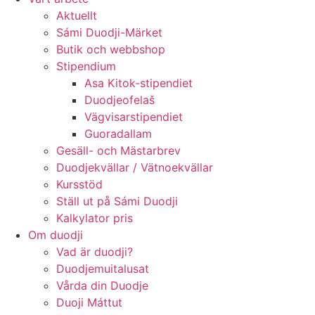
Aktuellt
Sámi Duodji-Märket
Butik och webbshop
Stipendium
Asa Kitok-stipendiet
Duodjeofelaš
Vägvisarstipendiet
Guoradallam
Gesäll- och Mästarbrev
Duodjekvällar / Vätnoekvällar
Kursstöd
Ställ ut på Sámi Duodji
Kalkylator pris
Om duodji
Vad är duodji?
Duodjemuitalusat
Vårda din Duodje
Duoji Máttut