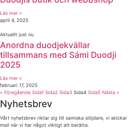
Läs mer »
april 4, 2025
Aktuellt just nu
Anordna duodjekvällar
tillsammans med Sámi Duodji
2025
Läs mer »
februari 17, 2025
« Föregående
Sida
1
Sida
2
Sida
3
Sida
4
Sida
5
Nästa »
Nyhetsbrev
Vårt nyhetsbrev riktar sig till samiska slöjdare, vi skickar
mail när vi har något viktigt att berätta.