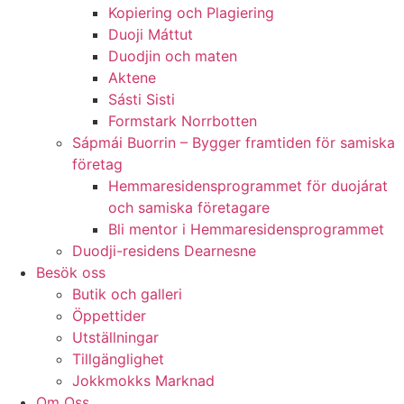
Kopiering och Plagiering
Duoji Máttut
Duodjin och maten
Aktene
Sásti Sisti
Formstark Norrbotten
Sápmái Buorrin – Bygger framtiden för samiska
företag
Hemmaresidensprogrammet för duojárat
och samiska företagare​
Bli mentor i Hemmaresidensprogrammet
Duodji-residens Dearnesne
Besök oss
Butik och galleri
Öppettider
Utställningar
Tillgänglighet
Jokkmokks Marknad
Om Oss