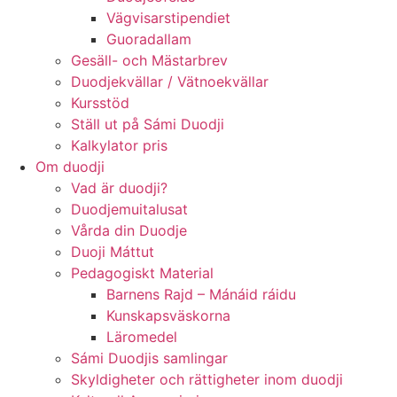
Vägvisarstipendiet
Guoradallam
Gesäll- och Mästarbrev
Duodjekvällar / Vätnoekvällar
Kursstöd
Ställ ut på Sámi Duodji
Kalkylator pris
Om duodji
Vad är duodji?
Duodjemuitalusat
Vårda din Duodje
Duoji Máttut
Pedagogiskt Material
Barnens Rajd – Mánáid ráidu
Kunskapsväskorna
Läromedel
Sámi Duodjis samlingar
Skyldigheter och rättigheter inom duodji