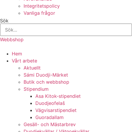
Integritetspolicy
Vanliga frågor
Sök
Webbshop
Hem
Vårt arbete
Aktuellt
Sámi Duodji-Märket
Butik och webbshop
Stipendium
Asa Kitok-stipendiet
Duodjeofelaš
Vägvisarstipendiet
Guoradallam
Gesäll- och Mästarbrev
Duodjekvällar / Vätnoekvällar