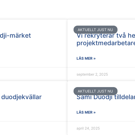
AKTUELLT JUST NU
dji-märket
Vi rekryterar två he
projektmedarbetar
LÄS MER »
september 2, 2025
AKTUELLT JUST NU
6 duodjekvällar
Sámi Duodji tilldelar
LÄS MER »
april 24, 2025