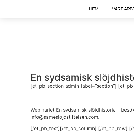
HEM
VÅRT ARB
En sydsamisk slöjdhist
[et_pb_section admin_label=”section”] [et_p
Webinariet En sydsamisk slöjdhistoria – besö
info@sameslojdstiftelsen.com.
[/et_pb_text][/et_pb_column] [/et_pb_row] [/