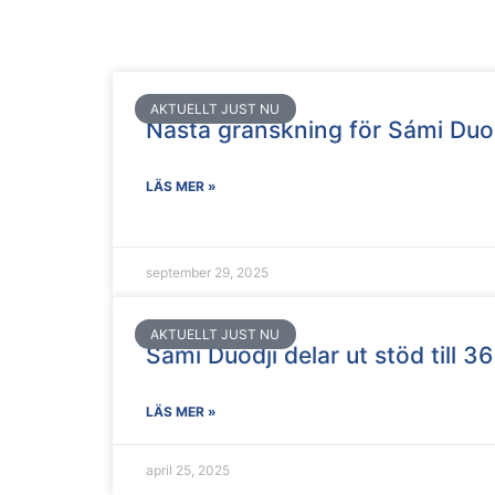
AKTUELLT JUST NU
Nästa granskning för Sámi Duo
LÄS MER »
september 29, 2025
AKTUELLT JUST NU
Sámi Duodji delar ut stöd till 3
LÄS MER »
april 25, 2025