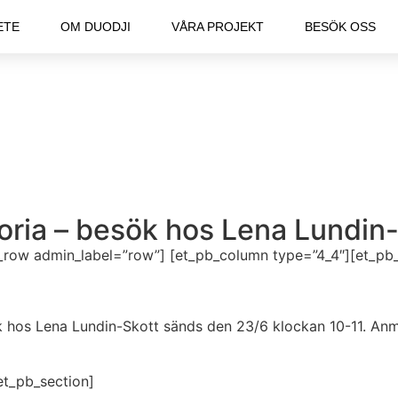
ETE
OM DUODJI
VÅRA PROJEKT
BESÖK OSS
oria – besök hos Lena Lundin
b_row admin_label=”row”] [et_pb_column type=”4_4″][et_pb_
k hos Lena Lundin-Skott sänds den 23/6 klockan 10-11. Anmä
et_pb_section]