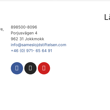
L
898500-8096
re,
Porjusvägen 4
962 31 Jokkmokk
info@sameslojdstiftelsen.com
+46 (0) 971- 65 64 91