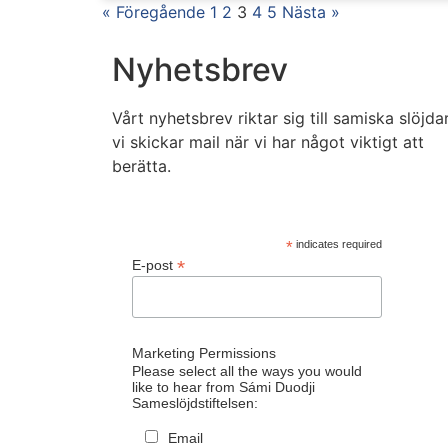
« Föregående
1
2
3
4
5
Nästa »
Nyhetsbrev
Vårt nyhetsbrev riktar sig till samiska slöjda
vi skickar mail när vi har något viktigt att
berätta.
*
indicates required
*
E-post
Marketing Permissions
Please select all the ways you would
like to hear from Sámi Duodji
Sameslöjdstiftelsen:
Email