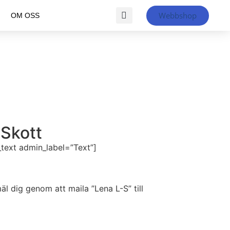
Webbshop
OM OSS
-Skott
text admin_label=”Text”]
l dig genom att maila ”Lena L-S” till