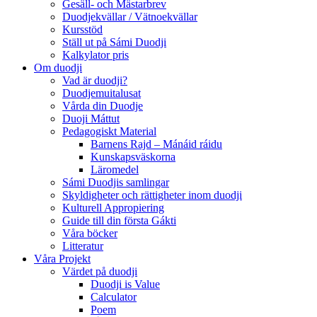
Gesäll- och Mästarbrev
Duodjekvällar / Vätnoekvällar
Kursstöd
Ställ ut på Sámi Duodji
Kalkylator pris
Om duodji
Vad är duodji?
Duodjemuitalusat
Vårda din Duodje
Duoji Máttut
Pedagogiskt Material
Barnens Rajd – Mánáid ráidu
Kunskapsväskorna
Läromedel
Sámi Duodjis samlingar
Skyldigheter och rättigheter inom duodji
Kulturell Appropiering
Guide till din första Gákti
Våra böcker
Litteratur
Våra Projekt
Värdet på duodji​
Duodji is Value
Calculator
Poem