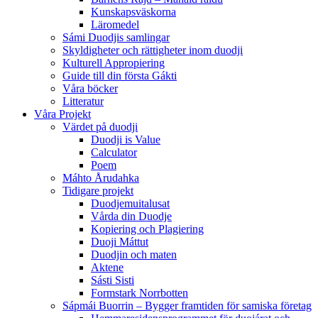
Kunskapsväskorna
Läromedel
Sámi Duodjis samlingar
Skyldigheter och rättigheter inom duodji
Kulturell Appropiering
Guide till din första Gákti
Våra böcker
Litteratur
Våra Projekt
Värdet på duodji​
Duodji is Value
Calculator
Poem
Máhto Årudahka
Tidigare projekt
Duodjemuitalusat
Vårda din Duodje
Kopiering och Plagiering
Duoji Máttut
Duodjin och maten
Aktene
Sásti Sisti
Formstark Norrbotten
Sápmái Buorrin – Bygger framtiden för samiska företag