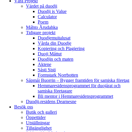
Våra Projekt
Värdet på duodji​
Duodji is Value
Calculator
Poem
Máhto Årudahka
Tidigare projekt
Duodjemuitalusat
Vårda din Duodje
Kopiering och Plagiering
Duoji Máttut
Duodjin och maten
Aktene
Sásti Sisti
Formstark Norrbotten
Sápmái Buorrin – Bygger framtiden för samiska företag
Hemmaresidensprogrammet för duojárat och
samiska företagare​
Bli mentor i Hemmaresidensprogrammet
Duodji-residens Dearnesne
Besök oss
Butik och galleri
Öppettider
Utställningar
Tillgänglighet