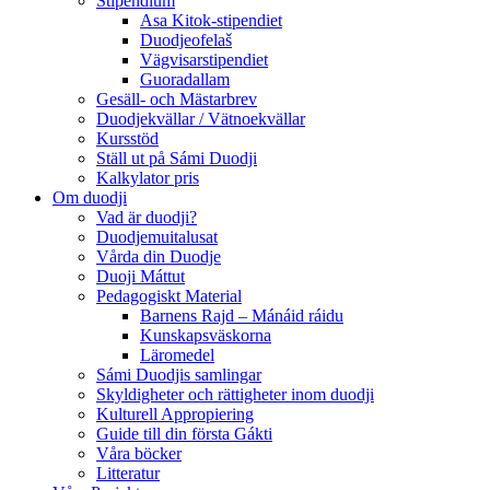
Stipendium
Asa Kitok-stipendiet
Duodjeofelaš
Vägvisarstipendiet
Guoradallam
Gesäll- och Mästarbrev
Duodjekvällar / Vätnoekvällar
Kursstöd
Ställ ut på Sámi Duodji
Kalkylator pris
Om duodji
Vad är duodji?
Duodjemuitalusat
Vårda din Duodje
Duoji Máttut
Pedagogiskt Material
Barnens Rajd – Mánáid ráidu
Kunskapsväskorna
Läromedel
Sámi Duodjis samlingar
Skyldigheter och rättigheter inom duodji
Kulturell Appropiering
Guide till din första Gákti
Våra böcker
Litteratur