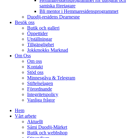
Hemmaresidensprogrammet för duojárat och
samiska företagare​
Bli mentor i Hemmaresidensprogrammet
Duodji-residens Dearnesne
Besök oss
Butik och galleri
Öppettider
Utställningar
Tillgänglighet
Jokkmokks Marknad
Om Oss
Om oss
Kontakt
Stöd oss
Minnesgåva & Telegram
Stiftelselagen
Förordnande
Integritetspolicy
Vanliga frågor
Hem
Vårt arbete
Aktuellt
Sámi Duodji-Märket
Butik och webbshop