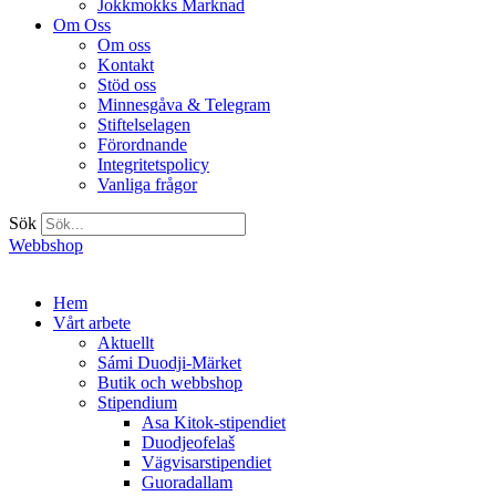
Jokkmokks Marknad
Om Oss
Om oss
Kontakt
Stöd oss
Minnesgåva & Telegram
Stiftelselagen
Förordnande
Integritetspolicy
Vanliga frågor
Sök
Webbshop
Hem
Vårt arbete
Aktuellt
Sámi Duodji-Märket
Butik och webbshop
Stipendium
Asa Kitok-stipendiet
Duodjeofelaš
Vägvisarstipendiet
Guoradallam