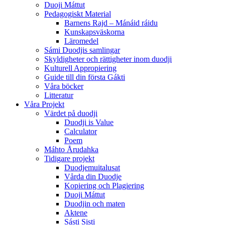
Duoji Máttut
Pedagogiskt Material
Barnens Rajd – Mánáid ráidu
Kunskapsväskorna
Läromedel
Sámi Duodjis samlingar
Skyldigheter och rättigheter inom duodji
Kulturell Appropiering
Guide till din första Gákti
Våra böcker
Litteratur
Våra Projekt
Värdet på duodji​
Duodji is Value
Calculator
Poem
Máhto Årudahka
Tidigare projekt
Duodjemuitalusat
Vårda din Duodje
Kopiering och Plagiering
Duoji Máttut
Duodjin och maten
Aktene
Sásti Sisti