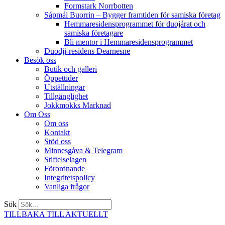
Formstark Norrbotten
Sápmái Buorrin – Bygger framtiden för samiska företag
Hemmaresidensprogrammet för duojárat och
samiska företagare​
Bli mentor i Hemmaresidensprogrammet
Duodji-residens Dearnesne
Besök oss
Butik och galleri
Öppettider
Utställningar
Tillgänglighet
Jokkmokks Marknad
Om Oss
Om oss
Kontakt
Stöd oss
Minnesgåva & Telegram
Stiftelselagen
Förordnande
Integritetspolicy
Vanliga frågor
Sök
TILLBAKA TILL AKTUELLT