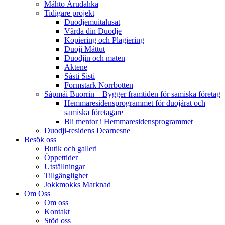
Máhto Årudahka
Tidigare projekt
Duodjemuitalusat
Vårda din Duodje
Kopiering och Plagiering
Duoji Máttut
Duodjin och maten
Aktene
Sásti Sisti
Formstark Norrbotten
Sápmái Buorrin – Bygger framtiden för samiska företag
Hemmaresidensprogrammet för duojárat och
samiska företagare​
Bli mentor i Hemmaresidensprogrammet
Duodji-residens Dearnesne
Besök oss
Butik och galleri
Öppettider
Utställningar
Tillgänglighet
Jokkmokks Marknad
Om Oss
Om oss
Kontakt
Stöd oss