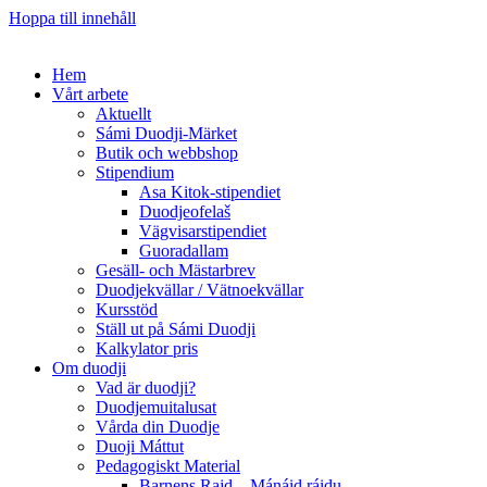
Hoppa till innehåll
Hem
Vårt arbete
Aktuellt
Sámi Duodji-Märket
Butik och webbshop
Stipendium
Asa Kitok-stipendiet
Duodjeofelaš
Vägvisarstipendiet
Guoradallam
Gesäll- och Mästarbrev
Duodjekvällar / Vätnoekvällar
Kursstöd
Ställ ut på Sámi Duodji
Kalkylator pris
Om duodji
Vad är duodji?
Duodjemuitalusat
Vårda din Duodje
Duoji Máttut
Pedagogiskt Material
Barnens Rajd – Mánáid ráidu