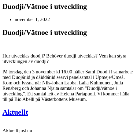
Duodji/Vätnoe i utveckling
november 1, 2022
Duodji/Vätnoe i utveckling
Hur utvecklas duodji? Behöver duodji utvecklas? Vem kan styra
utvecklingen av duodji?
På torsdag den 3 november kl 16.00 håller Sámi Duodji i samarbete
med Duojáriid ja dáiddáriid searvi panelsamtal i Upmeje/Umeå.
Kom och lyssna när Nils-Johan Labba, Laila Kuhmunen, Julia
Rensberg och Johanna Njaita samtalar om ”Duodji/vätnoe i
utveckling”. Ett samtal lett av Helena Partapuoli. Vi kommer hålla
till på Bio Abelli på Västerbottens Museum.
Aktuellt
Aktuellt just nu