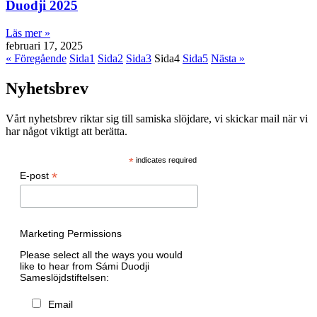
Duodji 2025
Läs mer »
februari 17, 2025
« Föregående
Sida
1
Sida
2
Sida
3
Sida
4
Sida
5
Nästa »
Nyhetsbrev
Vårt nyhetsbrev riktar sig till samiska slöjdare, vi skickar mail när vi
har något viktigt att berätta.
*
indicates required
*
E-post
Marketing Permissions
Please select all the ways you would
like to hear from Sámi Duodji
Sameslöjdstiftelsen:
Email