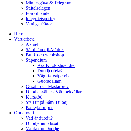
Minnesgåva & Telegram
Stiftelselagen
Förordnande
Integritetspolicy
Vanliga frågor
Hem
Vårt arbete
Aktuellt
Sámi Duodji-Märket
Butik och webbshop
Stipendium
Asa Kitok-stipendiet
Duodjeofelaš
Vägvisarstipendiet
Guoradallam
Gesäll- och Mästarbrev
Duodjekvällar / Vätnoekvällar
Kursstöd
Ställ ut på Sámi Duodji
Kalkylator pris
Om duodji
Vad är duodji?
Duodjemuitalusat
Vårda din Duodje