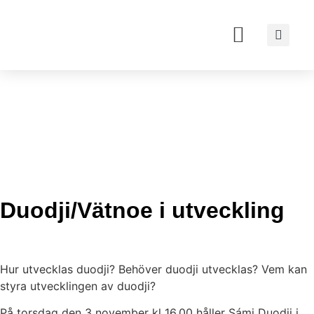
VÅRT ARBETE
OM DUODJI
VÅRA PROJEKT
BESÖK OSS
Duodji/Vätnoe i utveckling
Hur utvecklas duodji? Behöver duodji utvecklas? Vem kan
styra utvecklingen av duodji?
På torsdag den 3 november kl 16.00 håller Sámi Duodji i