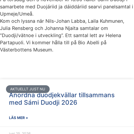
samarbete med Duojáriid ja dáiddáriid searvi panelsamtal i
Upmeje/Umeå.
Kom och lyssna när Nils-Johan Labba, Laila Kuhmunen,
Julia Rensberg och Johanna Njaita samtalar om
”Duodji/vätnoe i utveckling”. Ett samtal lett av Helena
Partapuoli. Vi kommer hålla till på Bio Abelli på
Västerbottens Museum.
AKTUELLT JUST NU
Anordna duodjekvällar tillsammans
med Sámi Duodji 2026
LÄS MER »
juni 25, 2026