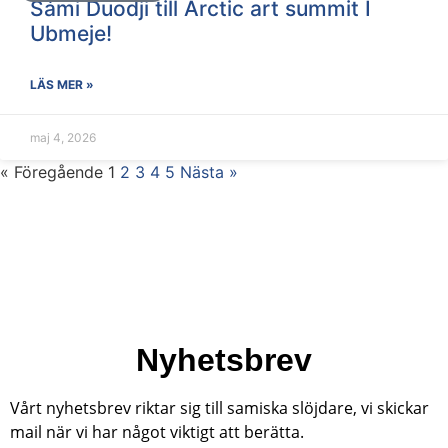
Sámi Duodji till Arctic art summit I
Ubmeje!
LÄS MER »
maj 4, 2026
« Föregående
1
2
3
4
5
Nästa »
Nyhetsbrev
Vårt nyhetsbrev riktar sig till samiska slöjdare, vi skickar
mail när vi har något viktigt att berätta.