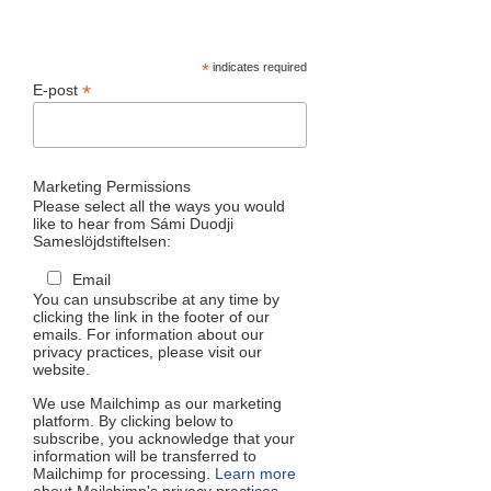
*
indicates required
*
E-post
Marketing Permissions
Please select all the ways you would
like to hear from Sámi Duodji
Sameslöjdstiftelsen:
Email
You can unsubscribe at any time by
clicking the link in the footer of our
emails. For information about our
privacy practices, please visit our
website.
We use Mailchimp as our marketing
platform. By clicking below to
subscribe, you acknowledge that your
information will be transferred to
Mailchimp for processing.
Learn more
about Mailchimp's privacy practices.