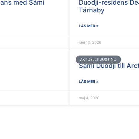
mmans med Sámi
Duodji-residens Dea
Tärnaby
LÄS MER »
juni 10, 2026
AKTUELLT JUST NU
Sámi Duodji till Ar
LÄS MER »
maj 4, 2026