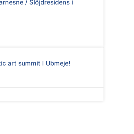
rnesne / Slöjdresidens i
ctic art summit I Ubmeje!