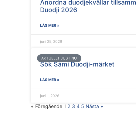
Anordna duodjekvällar tillsa
Duodji 2026
LÄS MER »
juni 25, 2026
AKTUELLT JUST NU
Sök Sámi Duodji-märket
LÄS MER »
juni 1, 2026
« Föregående
1
2
3
4
5
Nästa »