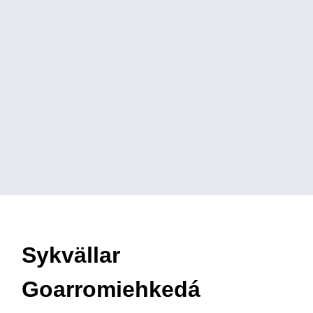
Sykvällar
Goarromiehkedá