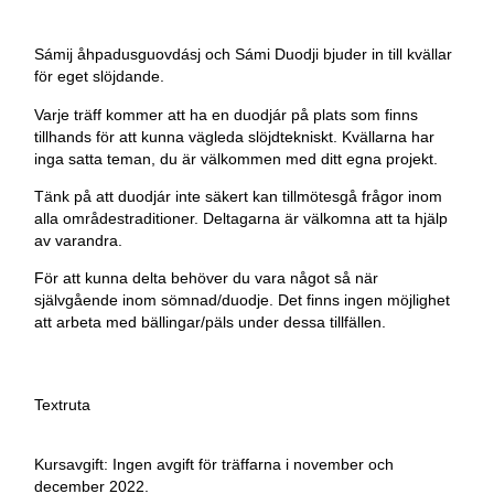
Sámij åhpadusguovdásj och Sámi Duodji bjuder in till kvällar
för eget slöjdande.
Varje träff kommer att ha en duodjár på plats som finns
tillhands för att kunna vägleda slöjdtekniskt. Kvällarna har
inga satta teman, du är välkommen med ditt egna projekt.
Tänk på att duodjár inte säkert kan tillmötesgå frågor inom
alla områdestraditioner. Deltagarna är välkomna att ta hjälp
av varandra.
För att kunna delta behöver du vara något så när
självgående inom sömnad/duodje. Det finns ingen möjlighet
att arbeta med bällingar/päls under dessa tillfällen.
Textruta
Kursavgift:
Ingen avgift för träffarna i november och
december 2022.