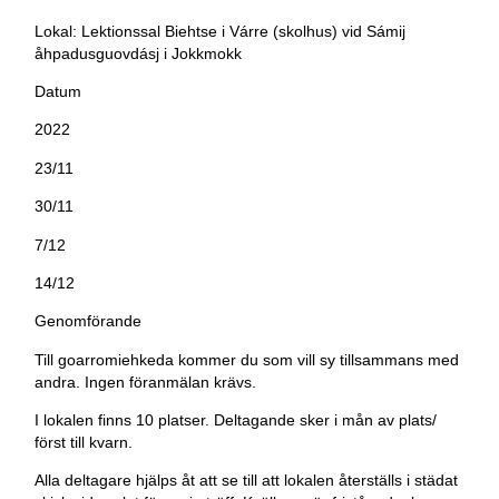
Lokal:
Lektionssal Biehtse i Várre (skolhus) vid Sámij
åhpadusguovdásj i Jokkmokk
Datum
2022
23/11
30/11
7/12
14/12
Genomförande
Till goarromiehkeda kommer du som vill sy tillsammans med
andra. Ingen föranmälan krävs.
I lokalen finns 10 platser. Deltagande sker i mån av plats/
först till kvarn.
Alla deltagare hjälps åt att se till att lokalen återställs i städat