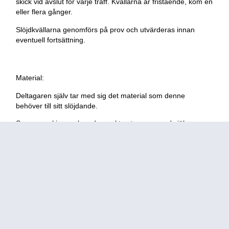
skick vid avslut för varje träff. Kvällarna är fristående, kom en
eller flera gånger.
Slöjdkvällarna genomförs på prov och utvärderas innan
eventuell fortsättning.
Material
:
Deltagaren själv tar med sig det material som denne
behöver till sitt slöjdande.
Saxar, maskiner och andra verktyg tar man med själv.
Strykjärn och strykbord finns att tillgå i lokalen.
Micro, vattenkokare och kaffepress finns att tillgå i foajén, i
anslutning till lokalen.
Förkunskapskrav/Områdestradition
Deltagare ska ha vetskap om sin egen områdestradition.
För
att kunna delta vid helgerna behöver du vara något så när
självgående inom sömnad/duodje.