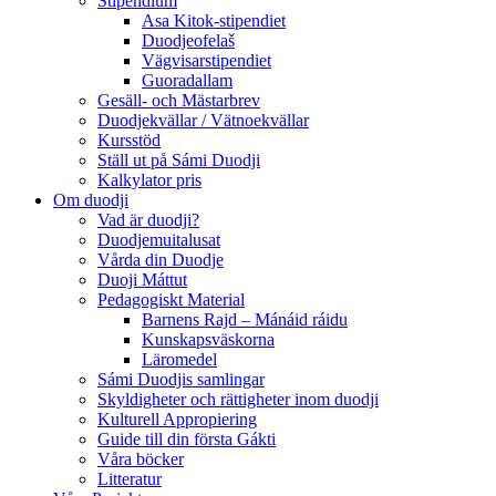
Stipendium
Asa Kitok-stipendiet
Duodjeofelaš
Vägvisarstipendiet
Guoradallam
Gesäll- och Mästarbrev
Duodjekvällar / Vätnoekvällar
Kursstöd
Ställ ut på Sámi Duodji
Kalkylator pris
Om duodji
Vad är duodji?
Duodjemuitalusat
Vårda din Duodje
Duoji Máttut
Pedagogiskt Material
Barnens Rajd – Mánáid ráidu
Kunskapsväskorna
Läromedel
Sámi Duodjis samlingar
Skyldigheter och rättigheter inom duodji
Kulturell Appropiering
Guide till din första Gákti
Våra böcker
Litteratur