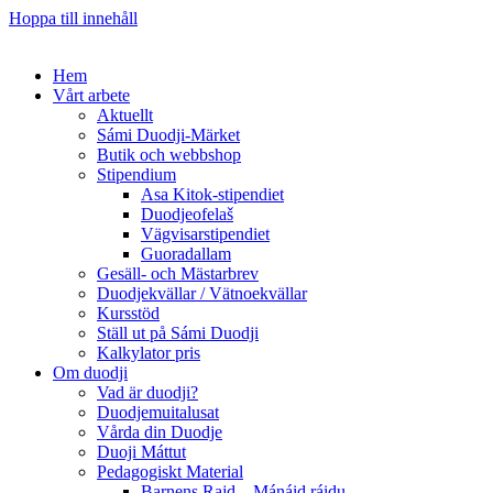
Hoppa till innehåll
Hem
Vårt arbete
Aktuellt
Sámi Duodji-Märket
Butik och webbshop
Stipendium
Asa Kitok-stipendiet
Duodjeofelaš
Vägvisarstipendiet
Guoradallam
Gesäll- och Mästarbrev
Duodjekvällar / Vätnoekvällar
Kursstöd
Ställ ut på Sámi Duodji
Kalkylator pris
Om duodji
Vad är duodji?
Duodjemuitalusat
Vårda din Duodje
Duoji Máttut
Pedagogiskt Material
Barnens Rajd – Mánáid ráidu