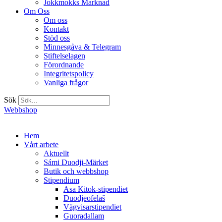
Jokkmokks Marknad
Om Oss
Om oss
Kontakt
Stöd oss
Minnesgåva & Telegram
Stiftelselagen
Förordnande
Integritetspolicy
Vanliga frågor
Sök
Webbshop
Hem
Vårt arbete
Aktuellt
Sámi Duodji-Märket
Butik och webbshop
Stipendium
Asa Kitok-stipendiet
Duodjeofelaš
Vägvisarstipendiet
Guoradallam