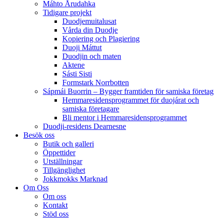
Máhto Årudahka
Tidigare projekt
Duodjemuitalusat
Vårda din Duodje
Kopiering och Plagiering
Duoji Máttut
Duodjin och maten
Aktene
Sásti Sisti
Formstark Norrbotten
Sápmái Buorrin – Bygger framtiden för samiska företag
Hemmaresidensprogrammet för duojárat och
samiska företagare​
Bli mentor i Hemmaresidensprogrammet
Duodji-residens Dearnesne
Besök oss
Butik och galleri
Öppettider
Utställningar
Tillgänglighet
Jokkmokks Marknad
Om Oss
Om oss
Kontakt
Stöd oss