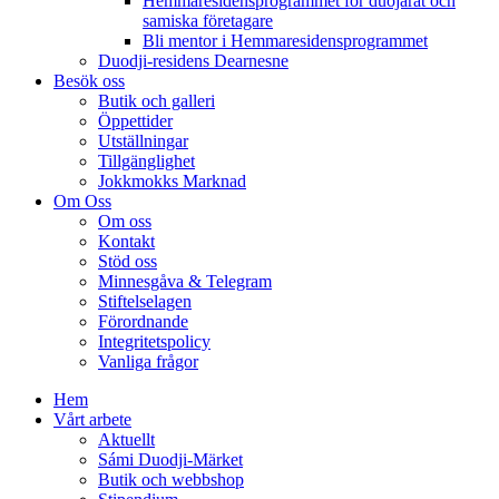
Hemmaresidensprogrammet för duojárat och
samiska företagare​
Bli mentor i Hemmaresidensprogrammet
Duodji-residens Dearnesne
Besök oss
Butik och galleri
Öppettider
Utställningar
Tillgänglighet
Jokkmokks Marknad
Om Oss
Om oss
Kontakt
Stöd oss
Minnesgåva & Telegram
Stiftelselagen
Förordnande
Integritetspolicy
Vanliga frågor
Hem
Vårt arbete
Aktuellt
Sámi Duodji-Märket
Butik och webbshop