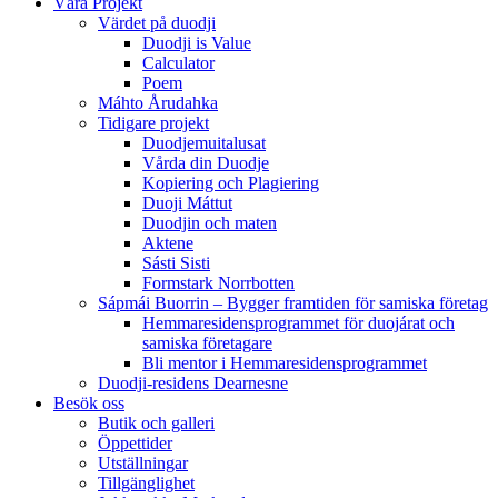
Våra Projekt
Värdet på duodji​
Duodji is Value
Calculator
Poem
Máhto Årudahka
Tidigare projekt
Duodjemuitalusat
Vårda din Duodje
Kopiering och Plagiering
Duoji Máttut
Duodjin och maten
Aktene
Sásti Sisti
Formstark Norrbotten
Sápmái Buorrin – Bygger framtiden för samiska företag
Hemmaresidensprogrammet för duojárat och
samiska företagare​
Bli mentor i Hemmaresidensprogrammet
Duodji-residens Dearnesne
Besök oss
Butik och galleri
Öppettider
Utställningar
Tillgänglighet