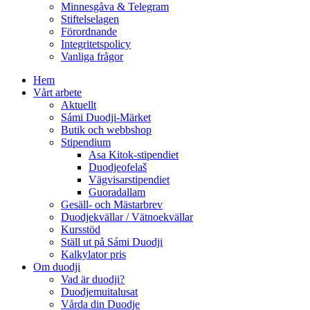
Minnesgåva & Telegram
Stiftelselagen
Förordnande
Integritetspolicy
Vanliga frågor
Hem
Vårt arbete
Aktuellt
Sámi Duodji-Märket
Butik och webbshop
Stipendium
Asa Kitok-stipendiet
Duodjeofelaš
Vägvisarstipendiet
Guoradallam
Gesäll- och Mästarbrev
Duodjekvällar / Vätnoekvällar
Kursstöd
Ställ ut på Sámi Duodji
Kalkylator pris
Om duodji
Vad är duodji?
Duodjemuitalusat
Vårda din Duodje