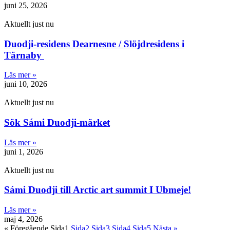
juni 25, 2026
Aktuellt just nu
Duodji-residens Dearnesne / Slöjdresidens i
Tärnaby
Läs mer »
juni 10, 2026
Aktuellt just nu
Sök Sámi Duodji-märket
Läs mer »
juni 1, 2026
Aktuellt just nu
Sámi Duodji till Arctic art summit I Ubmeje!
Läs mer »
maj 4, 2026
« Föregående
Sida
1
Sida
2
Sida
3
Sida
4
Sida
5
Nästa »