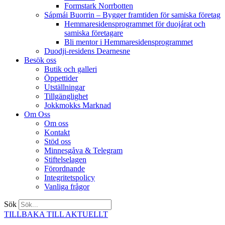
Formstark Norrbotten
Sápmái Buorrin – Bygger framtiden för samiska företag
Hemmaresidensprogrammet för duojárat och
samiska företagare​
Bli mentor i Hemmaresidensprogrammet
Duodji-residens Dearnesne
Besök oss
Butik och galleri
Öppettider
Utställningar
Tillgänglighet
Jokkmokks Marknad
Om Oss
Om oss
Kontakt
Stöd oss
Minnesgåva & Telegram
Stiftelselagen
Förordnande
Integritetspolicy
Vanliga frågor
Sök
TILLBAKA TILL AKTUELLT