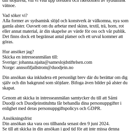
din slöjdresa, vill vi visa upp bredden och rikedomen av sydsamisk
vätnoe.
Vad söker vi?
Alla former av sydsamisk slöjd och konstverk är välkomna, nya som
gamla alster. Oavsett om du arbetar med skinn, textil, trä, horn, rot
eller annat material, är din skapelse av värde för oss och vår publik.
Det finns dock ett begränsat antal platser och ett urval kommer att
göras.
Hur ansöker jag?
Skicka en intresseanmälan till:
Sverige: johanna.njaita@sameslojdstiftelsen.com
Norge: annsofifjallstrom@duodjein.no
Din ansökan ska inkludera ett personligt brev där du berättar om dig
själv och din bakgrund som slöjdare. Bifoga även bilder på alster du
skapat.
Genom att skicka in intresseanmälan samtycker du till att Sámi
Duodji och Duodjeinstituhtta får behandla dina personuppgifter i
enlighet med deras personuppgiftspolicys och GDPR.
Ansökningsfrist
Din ansökan ska vara oss tillhanda senast den 9 juni 2024.
Se till att skicka in din ansökan i god tid för att inte missa denna