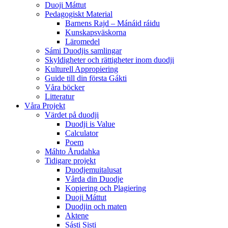
Duoji Máttut
Pedagogiskt Material
Barnens Rajd – Mánáid ráidu
Kunskapsväskorna
Läromedel
Sámi Duodjis samlingar
Skyldigheter och rättigheter inom duodji
Kulturell Appropiering
Guide till din första Gákti
Våra böcker
Litteratur
Våra Projekt
Värdet på duodji​
Duodji is Value
Calculator
Poem
Máhto Årudahka
Tidigare projekt
Duodjemuitalusat
Vårda din Duodje
Kopiering och Plagiering
Duoji Máttut
Duodjin och maten
Aktene
Sásti Sisti