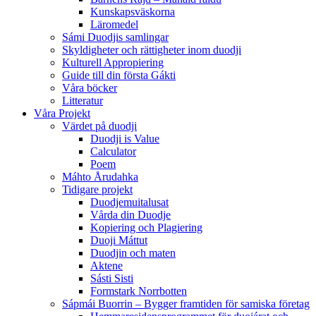
Kunskapsväskorna
Läromedel
Sámi Duodjis samlingar
Skyldigheter och rättigheter inom duodji
Kulturell Appropiering
Guide till din första Gákti
Våra böcker
Litteratur
Våra Projekt
Värdet på duodji​
Duodji is Value
Calculator
Poem
Máhto Årudahka
Tidigare projekt
Duodjemuitalusat
Vårda din Duodje
Kopiering och Plagiering
Duoji Máttut
Duodjin och maten
Aktene
Sásti Sisti
Formstark Norrbotten
Sápmái Buorrin – Bygger framtiden för samiska företag