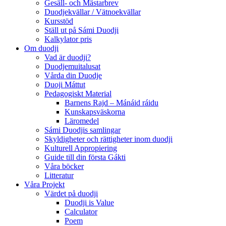
Gesäll- och Mästarbrev
Duodjekvällar / Vätnoekvällar
Kursstöd
Ställ ut på Sámi Duodji
Kalkylator pris
Om duodji
Vad är duodji?
Duodjemuitalusat
Vårda din Duodje
Duoji Máttut
Pedagogiskt Material
Barnens Rajd – Mánáid ráidu
Kunskapsväskorna
Läromedel
Sámi Duodjis samlingar
Skyldigheter och rättigheter inom duodji
Kulturell Appropiering
Guide till din första Gákti
Våra böcker
Litteratur
Våra Projekt
Värdet på duodji​
Duodji is Value
Calculator
Poem