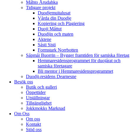
Máhto Årudahka
Tidigare projekt
Duodjemuitalusat
Vårda din Duodje
Kopiering och Plagiering
Duoji Máttut
Duodjin och maten
Aktene
Sásti Sisti
Formstark Norrbotten
Sápmái Buorrin – Bygger framtiden för samiska företag
Hemmaresidensprogrammet för duojárat och
samiska företagare​
Bli mentor i Hemmaresidensprogrammet
Duodji-residens Dearnesne
Besök oss
Butik och galleri
Öppettider
Utställningar
Tillgänglighet
Jokkmokks Marknad
Om Oss
Om oss
Kontakt
Stöd oss