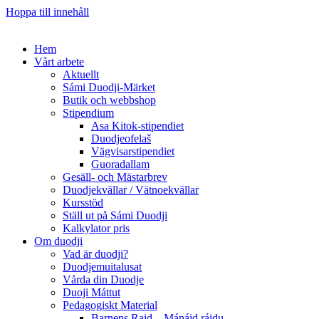
Hoppa till innehåll
Hem
Vårt arbete
Aktuellt
Sámi Duodji-Märket
Butik och webbshop
Stipendium
Asa Kitok-stipendiet
Duodjeofelaš
Vägvisarstipendiet
Guoradallam
Gesäll- och Mästarbrev
Duodjekvällar / Vätnoekvällar
Kursstöd
Ställ ut på Sámi Duodji
Kalkylator pris
Om duodji
Vad är duodji?
Duodjemuitalusat
Vårda din Duodje
Duoji Máttut
Pedagogiskt Material
Barnens Rajd – Mánáid ráidu