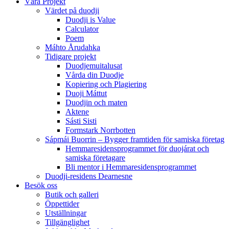
Våra Projekt
Värdet på duodji​
Duodji is Value
Calculator
Poem
Máhto Årudahka
Tidigare projekt
Duodjemuitalusat
Vårda din Duodje
Kopiering och Plagiering
Duoji Máttut
Duodjin och maten
Aktene
Sásti Sisti
Formstark Norrbotten
Sápmái Buorrin – Bygger framtiden för samiska företag
Hemmaresidensprogrammet för duojárat och
samiska företagare​
Bli mentor i Hemmaresidensprogrammet
Duodji-residens Dearnesne
Besök oss
Butik och galleri
Öppettider
Utställningar
Tillgänglighet