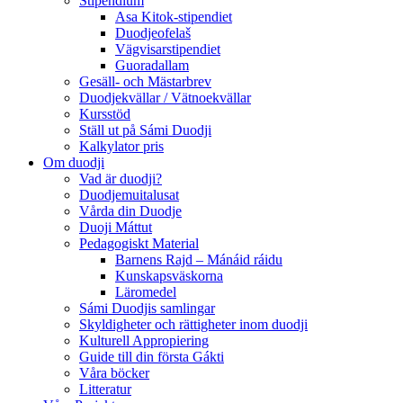
Stipendium
Asa Kitok-stipendiet
Duodjeofelaš
Vägvisarstipendiet
Guoradallam
Gesäll- och Mästarbrev
Duodjekvällar / Vätnoekvällar
Kursstöd
Ställ ut på Sámi Duodji
Kalkylator pris
Om duodji
Vad är duodji?
Duodjemuitalusat
Vårda din Duodje
Duoji Máttut
Pedagogiskt Material
Barnens Rajd – Mánáid ráidu
Kunskapsväskorna
Läromedel
Sámi Duodjis samlingar
Skyldigheter och rättigheter inom duodji
Kulturell Appropiering
Guide till din första Gákti
Våra böcker
Litteratur