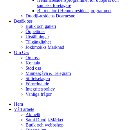
Hemmaresidensprogrammet för duojárat och
samiska företagare​
Bli mentor i Hemmaresidensprogrammet
Duodji-residens Dearnesne
Besök oss
Butik och galleri
Öppettider
Utställningar
Tillgänglighet
Jokkmokks Marknad
Om Oss
Om oss
Kontakt
Stöd oss
Minnesgåva & Telegram
Stiftelselagen
Förordnande
Integritetspolicy
Vanliga frågor
Hem
Vårt arbete
Aktuellt
Sámi Duodji-Märket
Butik och webbshop