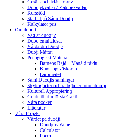
Gesäll- och Mästarbrev
Duodjekvällar / Vätnoekvällar
Kursstöd
Ställ ut på Sámi Duodji
Kalkylator pris
Om duodji
Vad är duodji?
Duodjemuitalusat
Vårda din Duodje
Duoji Máttut
Pedagogiskt Material
Barnens Rajd – Mánáid ráidu
Kunskapsväskorna
Läromedel
Sámi Duodjis samlingar
Skyldigheter och rättigheter inom duodji
Kulturell Appropiering
Guide till din första Gákti
Våra böcker
Litteratur
Våra Projekt
Värdet på duodji​
Duodji is Value
Calculator
Poem