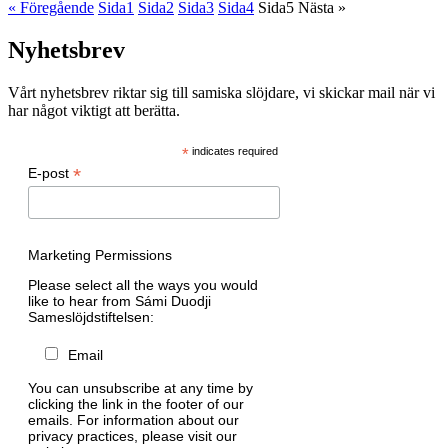
« Föregående
Sida
1
Sida
2
Sida
3
Sida
4
Sida
5
Nästa »
Nyhetsbrev
Vårt nyhetsbrev riktar sig till samiska slöjdare, vi skickar mail när vi
har något viktigt att berätta.
*
indicates required
*
E-post
Marketing Permissions
Please select all the ways you would
like to hear from Sámi Duodji
Sameslöjdstiftelsen:
Email
You can unsubscribe at any time by
clicking the link in the footer of our
emails. For information about our
privacy practices, please visit our