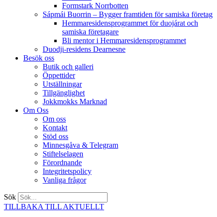
Formstark Norrbotten
Sápmái Buorrin – Bygger framtiden för samiska företag
Hemmaresidensprogrammet för duojárat och
samiska företagare​
Bli mentor i Hemmaresidensprogrammet
Duodji-residens Dearnesne
Besök oss
Butik och galleri
Öppettider
Utställningar
Tillgänglighet
Jokkmokks Marknad
Om Oss
Om oss
Kontakt
Stöd oss
Minnesgåva & Telegram
Stiftelselagen
Förordnande
Integritetspolicy
Vanliga frågor
Sök
TILLBAKA TILL AKTUELLT