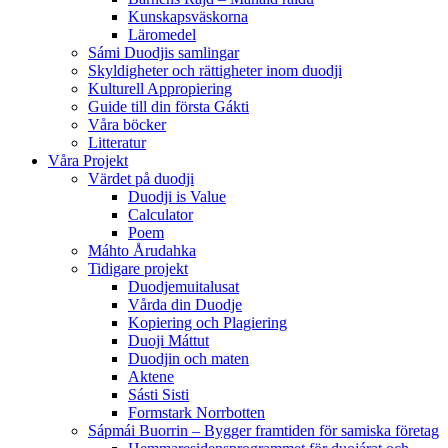
Kunskapsväskorna
Läromedel
Sámi Duodjis samlingar
Skyldigheter och rättigheter inom duodji
Kulturell Appropiering
Guide till din första Gákti
Våra böcker
Litteratur
Våra Projekt
Värdet på duodji​
Duodji is Value
Calculator
Poem
Máhto Årudahka
Tidigare projekt
Duodjemuitalusat
Vårda din Duodje
Kopiering och Plagiering
Duoji Máttut
Duodjin och maten
Aktene
Sásti Sisti
Formstark Norrbotten
Sápmái Buorrin – Bygger framtiden för samiska företag