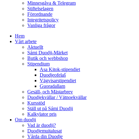
Minnesgåva & Telegram
Stiftelselagen
Förordnande
Integritetspolicy
Vanliga frågor
Hem
Vårt arbete
Aktuellt
Sámi Duodji-Märket
Butik och webbshop
Stipendium
Asa Kitok-stipendiet
Duodjeofelaš
Vägvisarstipendiet
Guoradallam
Gesäll- och Mästarbrev
Duodjekvällar / Vätnoekvällar
Kursstöd
Ställ ut på Sámi Duodji
Kalkylator pris
Om duodji
Vad är duodji?
Duodjemuitalusat
Vårda din Duodje