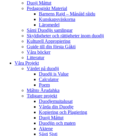
Duoji Máttut
Pedagogiskt Material
Barnens Rajd – Mánáid ráidu
Kunskapsväskorna
Läromedel
Sámi Duodjis samlingar
Skyldigheter och rättigheter inom duodji
Kulturell Appropiering
Guide till din första Gákti
Våra böcker
Litteratur
Våra Projekt
Värdet på duodji​
Duodji is Value
Calculator
Poem
Máhto Årudahka
Tidigare projekt
Duodjemuitalusat
Vårda din Duodje
Kopiering och Plagiering
Duoji Máttut
Duodjin och maten
Aktene
Sásti Sisti