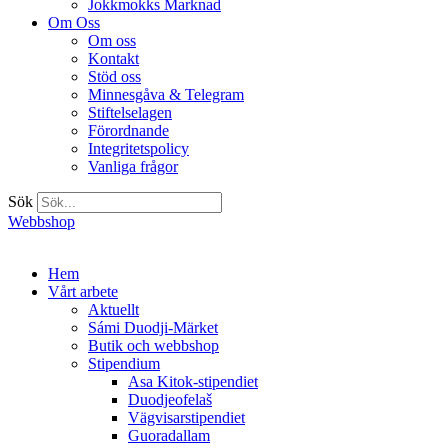
Jokkmokks Marknad
Om Oss
Om oss
Kontakt
Stöd oss
Minnesgåva & Telegram
Stiftelselagen
Förordnande
Integritetspolicy
Vanliga frågor
Sök
Webbshop
Hem
Vårt arbete
Aktuellt
Sámi Duodji-Märket
Butik och webbshop
Stipendium
Asa Kitok-stipendiet
Duodjeofelaš
Vägvisarstipendiet
Guoradallam