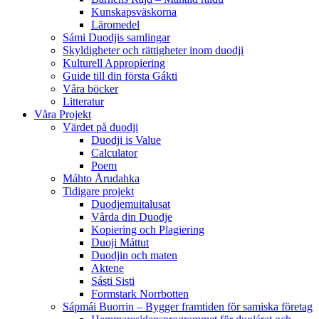
Kunskapsväskorna
Läromedel
Sámi Duodjis samlingar
Skyldigheter och rättigheter inom duodji
Kulturell Appropiering
Guide till din första Gákti
Våra böcker
Litteratur
Våra Projekt
Värdet på duodji​
Duodji is Value
Calculator
Poem
Máhto Årudahka
Tidigare projekt
Duodjemuitalusat
Vårda din Duodje
Kopiering och Plagiering
Duoji Máttut
Duodjin och maten
Aktene
Sásti Sisti
Formstark Norrbotten
Sápmái Buorrin – Bygger framtiden för samiska företag