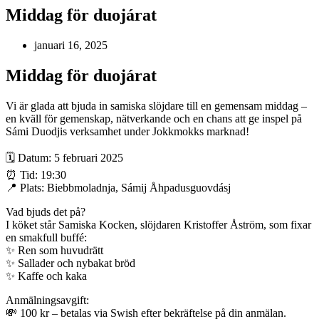
Middag för duojárat
januari 16, 2025
Middag för duojárat
Vi är glada att bjuda in samiska slöjdare till en gemensam middag –
en kväll för gemenskap, nätverkande och en chans att ge inspel på
Sámi Duodjis verksamhet under Jokkmokks marknad!
🗓 Datum: 5 februari 2025
⏰ Tid: 19:30
📍 Plats: Biebbmoladnja, Sámij Åhpadusguovdásj
Vad bjuds det på?
I köket står Samiska Kocken, slöjdaren Kristoffer Åström, som fixar
en smakfull buffé:
✨ Ren som huvudrätt
✨ Sallader och nybakat bröd
✨ Kaffe och kaka
Anmälningsavgift:
💸 100 kr – betalas via Swish efter bekräftelse på din anmälan.