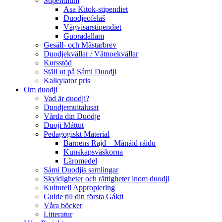
Stipendium
Asa Kitok-stipendiet
Duodjeofelaš
Vägvisarstipendiet
Guoradallam
Gesäll- och Mästarbrev
Duodjekvällar / Vätnoekvällar
Kursstöd
Ställ ut på Sámi Duodji
Kalkylator pris
Om duodji
Vad är duodji?
Duodjemuitalusat
Vårda din Duodje
Duoji Máttut
Pedagogiskt Material
Barnens Rajd – Mánáid ráidu
Kunskapsväskorna
Läromedel
Sámi Duodjis samlingar
Skyldigheter och rättigheter inom duodji
Kulturell Appropiering
Guide till din första Gákti
Våra böcker
Litteratur