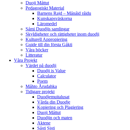
Duoji Máttut
Pedagogiskt Material
Barnens Rajd – Mánáid ráidu
Kunskapsväskorna
Läromedel
Sámi Duodjis samlingar
Skyldigheter och rättigheter inom duodji
Kulturell Appropiering
Guide till din första Gákti
Våra böcker
Litteratur
Våra Projekt
Värdet på duodji​
Duodji is Value
Calculator
Poem
Máhto Årudahka
Tidigare projekt
Duodjemuitalusat
Vårda din Duodje
Kopiering och Plagiering
Duoji Máttut
Duodjin och maten
Aktene
Sásti Sisti