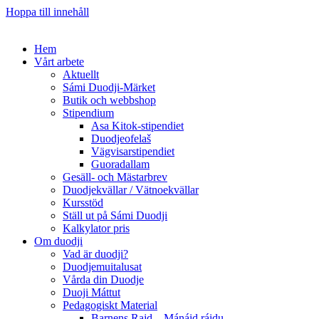
Hoppa till innehåll
Hem
Vårt arbete
Aktuellt
Sámi Duodji-Märket
Butik och webbshop
Stipendium
Asa Kitok-stipendiet
Duodjeofelaš
Vägvisarstipendiet
Guoradallam
Gesäll- och Mästarbrev
Duodjekvällar / Vätnoekvällar
Kursstöd
Ställ ut på Sámi Duodji
Kalkylator pris
Om duodji
Vad är duodji?
Duodjemuitalusat
Vårda din Duodje
Duoji Máttut
Pedagogiskt Material
Barnens Rajd – Mánáid ráidu