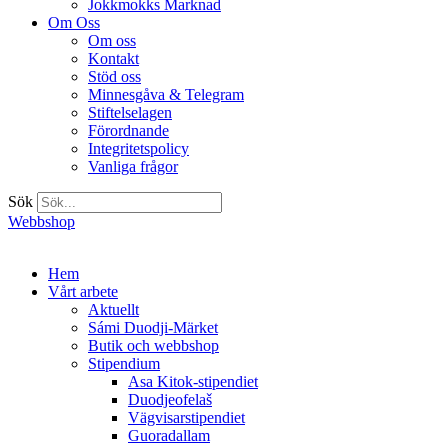
Jokkmokks Marknad
Om Oss
Om oss
Kontakt
Stöd oss
Minnesgåva & Telegram
Stiftelselagen
Förordnande
Integritetspolicy
Vanliga frågor
Sök
Webbshop
Hem
Vårt arbete
Aktuellt
Sámi Duodji-Märket
Butik och webbshop
Stipendium
Asa Kitok-stipendiet
Duodjeofelaš
Vägvisarstipendiet
Guoradallam