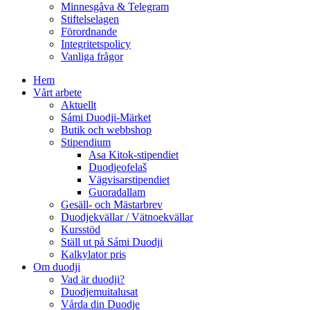
Minnesgåva & Telegram
Stiftelselagen
Förordnande
Integritetspolicy
Vanliga frågor
Hem
Vårt arbete
Aktuellt
Sámi Duodji-Märket
Butik och webbshop
Stipendium
Asa Kitok-stipendiet
Duodjeofelaš
Vägvisarstipendiet
Guoradallam
Gesäll- och Mästarbrev
Duodjekvällar / Vätnoekvällar
Kursstöd
Ställ ut på Sámi Duodji
Kalkylator pris
Om duodji
Vad är duodji?
Duodjemuitalusat
Vårda din Duodje