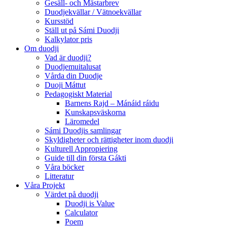
Gesäll- och Mästarbrev
Duodjekvällar / Vätnoekvällar
Kursstöd
Ställ ut på Sámi Duodji
Kalkylator pris
Om duodji
Vad är duodji?
Duodjemuitalusat
Vårda din Duodje
Duoji Máttut
Pedagogiskt Material
Barnens Rajd – Mánáid ráidu
Kunskapsväskorna
Läromedel
Sámi Duodjis samlingar
Skyldigheter och rättigheter inom duodji
Kulturell Appropiering
Guide till din första Gákti
Våra böcker
Litteratur
Våra Projekt
Värdet på duodji​
Duodji is Value
Calculator
Poem