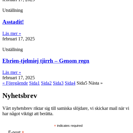
Utställning
Asstadit!
Läs mer »
februari 17, 2025
Utställning
Ebrien-tjelmiej tjirrh – Genom regn
Läs mer »
februari 17, 2025
« Föregående
Sida
1
Sida
2
Sida
3
Sida
4
Sida
5
Nästa »
Nyhetsbrev
Vårt nyhetsbrev riktar sig till samiska slöjdare, vi skickar mail när vi
har något viktigt att berätta.
*
indicates required
*
E-post