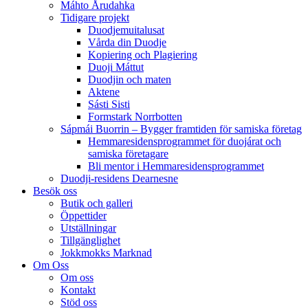
Máhto Årudahka
Tidigare projekt
Duodjemuitalusat
Vårda din Duodje
Kopiering och Plagiering
Duoji Máttut
Duodjin och maten
Aktene
Sásti Sisti
Formstark Norrbotten
Sápmái Buorrin – Bygger framtiden för samiska företag
Hemmaresidensprogrammet för duojárat och
samiska företagare​
Bli mentor i Hemmaresidensprogrammet
Duodji-residens Dearnesne
Besök oss
Butik och galleri
Öppettider
Utställningar
Tillgänglighet
Jokkmokks Marknad
Om Oss
Om oss
Kontakt
Stöd oss