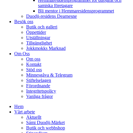
Hemmaresidensprogrammet för duojárat och
samiska företagare​
Bli mentor i Hemmaresidensprogrammet
Duodji-residens Dearnesne
Besök oss
Butik och galleri
Öppettider
Utställningar
Tillgänglighet
Jokkmokks Marknad
Om Oss
Om oss
Kontakt
Stöd oss
Minnesgåva & Telegram
Stiftelselagen
Förordnande
Integritetspolicy
Vanliga frågor
Hem
Vårt arbete
Aktuellt
Sámi Duodji-Märket
Butik och webbshop