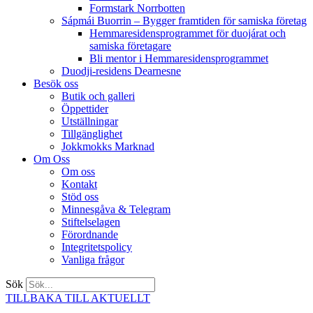
Formstark Norrbotten
Sápmái Buorrin – Bygger framtiden för samiska företag
Hemmaresidensprogrammet för duojárat och
samiska företagare​
Bli mentor i Hemmaresidensprogrammet
Duodji-residens Dearnesne
Besök oss
Butik och galleri
Öppettider
Utställningar
Tillgänglighet
Jokkmokks Marknad
Om Oss
Om oss
Kontakt
Stöd oss
Minnesgåva & Telegram
Stiftelselagen
Förordnande
Integritetspolicy
Vanliga frågor
Sök
TILLBAKA TILL AKTUELLT