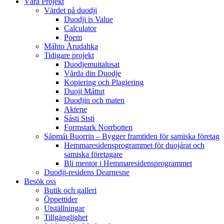
Våra Projekt
Värdet på duodji​
Duodji is Value
Calculator
Poem
Máhto Årudahka
Tidigare projekt
Duodjemuitalusat
Vårda din Duodje
Kopiering och Plagiering
Duoji Máttut
Duodjin och maten
Aktene
Sásti Sisti
Formstark Norrbotten
Sápmái Buorrin – Bygger framtiden för samiska företag
Hemmaresidensprogrammet för duojárat och
samiska företagare​
Bli mentor i Hemmaresidensprogrammet
Duodji-residens Dearnesne
Besök oss
Butik och galleri
Öppettider
Utställningar
Tillgänglighet