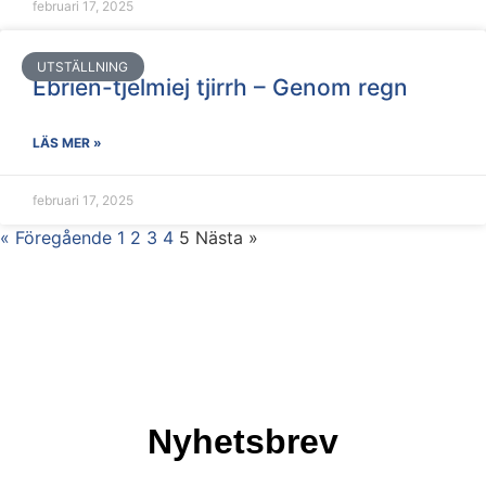
februari 17, 2025
UTSTÄLLNING
Ebrien-tjelmiej tjirrh – Genom regn
LÄS MER »
februari 17, 2025
« Föregående
1
2
3
4
5
Nästa »
Nyhetsbrev