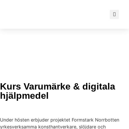
VÅRT ARBETE
OM DUODJI
VÅRA PROJEKT
BESÖK OSS
Kurs Varumärke & digitala
hjälpmedel
Under hösten erbjuder projektet Formstark Norrbotten
yrkesverksamma konsthantverkare, slöjdare och