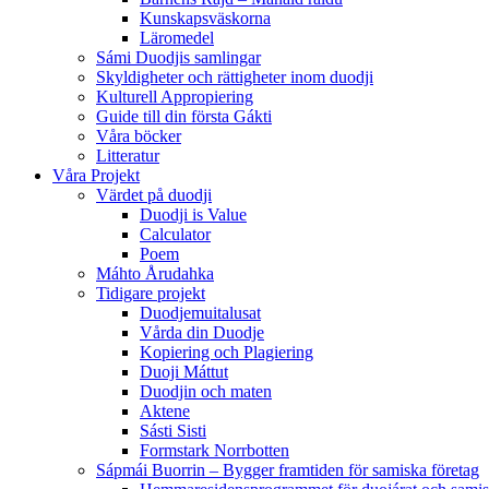
Kunskapsväskorna
Läromedel
Sámi Duodjis samlingar
Skyldigheter och rättigheter inom duodji
Kulturell Appropiering
Guide till din första Gákti
Våra böcker
Litteratur
Våra Projekt
Värdet på duodji​
Duodji is Value
Calculator
Poem
Máhto Årudahka
Tidigare projekt
Duodjemuitalusat
Vårda din Duodje
Kopiering och Plagiering
Duoji Máttut
Duodjin och maten
Aktene
Sásti Sisti
Formstark Norrbotten
Sápmái Buorrin – Bygger framtiden för samiska företag