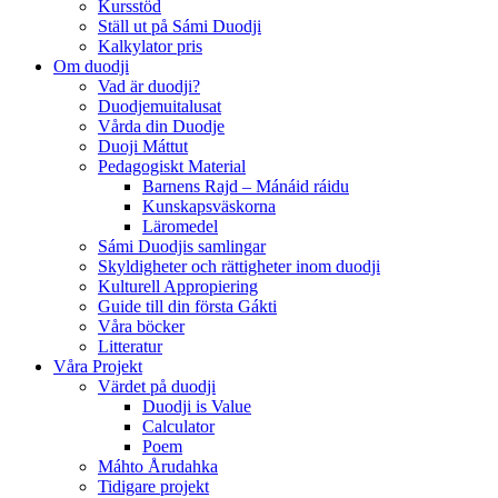
Kursstöd
Ställ ut på Sámi Duodji
Kalkylator pris
Om duodji
Vad är duodji?
Duodjemuitalusat
Vårda din Duodje
Duoji Máttut
Pedagogiskt Material
Barnens Rajd – Mánáid ráidu
Kunskapsväskorna
Läromedel
Sámi Duodjis samlingar
Skyldigheter och rättigheter inom duodji
Kulturell Appropiering
Guide till din första Gákti
Våra böcker
Litteratur
Våra Projekt
Värdet på duodji​
Duodji is Value
Calculator
Poem
Máhto Årudahka
Tidigare projekt