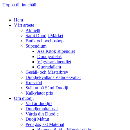
Hoppa till innehåll
Hem
Vårt arbete
Aktuellt
Sámi Duodji-Märket
Butik och webbshop
Stipendium
Asa Kitok-stipendiet
Duodjeofelaš
Vägvisarstipendiet
Guoradallam
Gesäll- och Mästarbrev
Duodjekvällar / Vätnoekvällar
Kursstöd
Ställ ut på Sámi Duodji
Kalkylator pris
Om duodji
Vad är duodji?
Duodjemuitalusat
Vårda din Duodje
Duoji Máttut
Pedagogiskt Material
Barnens Rajd – Mánáid ráidu