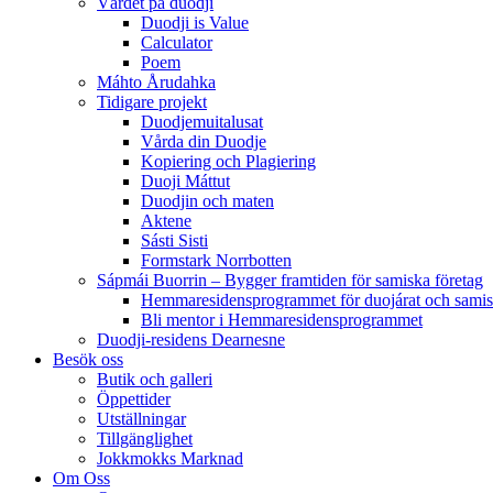
Värdet på duodji​
Duodji is Value
Calculator
Poem
Máhto Årudahka
Tidigare projekt
Duodjemuitalusat
Vårda din Duodje
Kopiering och Plagiering
Duoji Máttut
Duodjin och maten
Aktene
Sásti Sisti
Formstark Norrbotten
Sápmái Buorrin – Bygger framtiden för samiska företag
Hemmaresidensprogrammet för duojárat och samisk
Bli mentor i Hemmaresidensprogrammet
Duodji-residens Dearnesne
Besök oss
Butik och galleri
Öppettider
Utställningar
Tillgänglighet
Jokkmokks Marknad
Om Oss