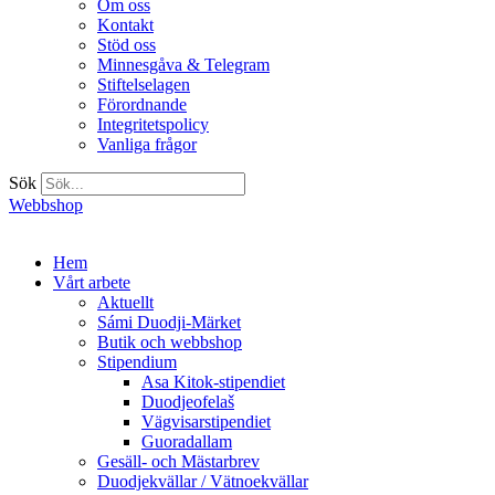
Om oss
Kontakt
Stöd oss
Minnesgåva & Telegram
Stiftelselagen
Förordnande
Integritetspolicy
Vanliga frågor
Sök
Webbshop
Hem
Vårt arbete
Aktuellt
Sámi Duodji-Märket
Butik och webbshop
Stipendium
Asa Kitok-stipendiet
Duodjeofelaš
Vägvisarstipendiet
Guoradallam
Gesäll- och Mästarbrev
Duodjekvällar / Vätnoekvällar