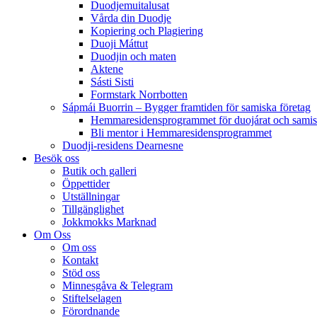
Duodjemuitalusat
Vårda din Duodje
Kopiering och Plagiering
Duoji Máttut
Duodjin och maten
Aktene
Sásti Sisti
Formstark Norrbotten
Sápmái Buorrin – Bygger framtiden för samiska företag
Hemmaresidensprogrammet för duojárat och samisk
Bli mentor i Hemmaresidensprogrammet
Duodji-residens Dearnesne
Besök oss
Butik och galleri
Öppettider
Utställningar
Tillgänglighet
Jokkmokks Marknad
Om Oss
Om oss
Kontakt
Stöd oss
Minnesgåva & Telegram
Stiftelselagen
Förordnande