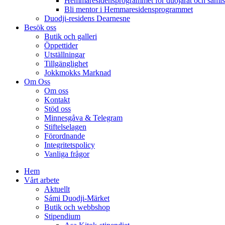
Hemmaresidensprogrammet för duojárat och samisk
Bli mentor i Hemmaresidensprogrammet
Duodji-residens Dearnesne
Besök oss
Butik och galleri
Öppettider
Utställningar
Tillgänglighet
Jokkmokks Marknad
Om Oss
Om oss
Kontakt
Stöd oss
Minnesgåva & Telegram
Stiftelselagen
Förordnande
Integritetspolicy
Vanliga frågor
Hem
Vårt arbete
Aktuellt
Sámi Duodji-Märket
Butik och webbshop
Stipendium