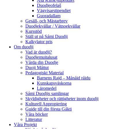
Asa Kitok-stipendiet
Duodjeofelaš
Vägvisarstipendiet
Guoradallam
Gesäll- och Mästarbrev
Duodjekvällar / Vätnoekvällar
Kursstöd
Ställ ut på Sámi Duodji
Kalkylator pris
Om duodji
Vad är duodji?
Duodjemuitalusat
Vårda din Duodje
Duoji Máttut
Pedagogiskt Material
Barnens Rajd – Mánáid ráidu
Kunskapsväskorna
Läromedel
Sámi Duodjis samlingar
Skyldigheter och rättigheter inom duodji
Kulturell Appropiering
Guide till din första Gákti
Våra böcker
Litteratur
Våra Projekt