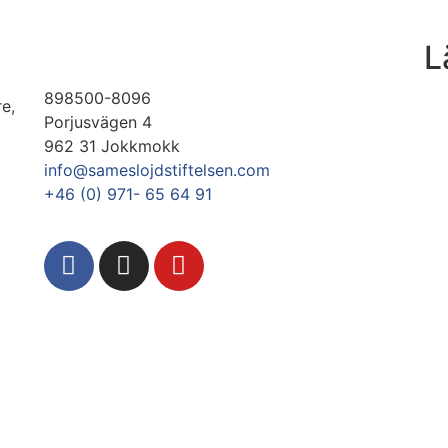
L
898500-8096
re,
Porjusvägen 4
962 31 Jokkmokk
info@sameslojdstiftelsen.com
+46 (0) 971- 65 64 91