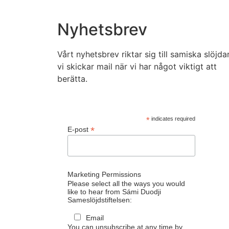
Nyhetsbrev
Vårt nyhetsbrev riktar sig till samiska slöjda
vi skickar mail när vi har något viktigt att
berätta.
*
indicates required
*
E-post
Marketing Permissions
Please select all the ways you would
like to hear from Sámi Duodji
Sameslöjdstiftelsen:
Email
You can unsubscribe at any time by