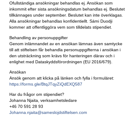
Ofullständiga ansökningar behandlas ej. Ansökan som
inkommit efter sista ansökningsdatum behandlas ej. Beslutet
tillkännages under september. Beslutet kan inte överklagas.
Alla ansökningar behandlas konfidentiellt. Sámi Duodji
kommer att offentliggöra vem som tilldelats stipendiet.
Behandling av personuppgifter
Genom inlämnandet av en ansökan lämnas även samtycke
till att stiftelsen får behandla personuppgifterna i ansökan i
den utsträckning som krävs för hanteringen därav och i
enlighet med Dataskyddsförordningen (EU 2016/679).
Ansökan
Ansök genom att klicka på länken och fylla i formuläret:
https://forms.gle/BtqJTqyZiQdEXQ587
Har du frågor om stipendiet?
Johanna Njaita, verksamhetsledare
+46 70 591 28 93
Johanna.njaita@sameslojdstiftelsen.com